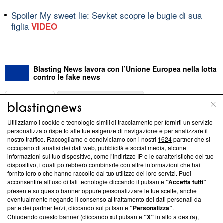
Spoiler My sweet lie: Sevket scopre le bugie di sua
figlia
VIDEO
Blasting News lavora con l’Unione Europea nella lotta
contro le fake news
ABOUT
LINEA EDITORIALE
Utilizziamo i cookie e tecnologie simili di tracciamento per fornirti un servizio
Questa sezione offre informazioni trasparenti su Blasting
personalizzato rispetto alle tue esigenze di navigazione e per analizzare il
nostro traffico. Raccogliamo e condividiamo con i nostri
1624
partner che si
News, sui nostri processi editoriali e su come ci impegniamo a
occupano di analisi dei dati web, pubblicità e social media, alcune
creare news di qualità. Inoltre, afferma la nostra aderenza a
informazioni sul tuo dispositivo, come l’indirizzo IP e le caratteristiche del tuo
‘Trust Project - News with Integrity’
Blasting News non è
dispositivo, i quali potrebbero combinarle con altre informazioni che hai
ancora membro del programma, ma ha richiesto di farne
fornito loro o che hanno raccolto dal tuo utilizzo dei loro servizi. Puoi
parte; Trust Project non ha ancora effettuato una verifica di
acconsentire all’uso di tali tecnologie cliccando il pulsante
“Accetta tutti”
conformità agli standard.
presente su questo banner oppure personalizzare le tue scelte, anche
eventualmente negando il consenso al trattamento dei dati personali da
parte dei partner terzi, cliccando sul pulsante
“Personalizza”
.
Su di noi
Chiudendo questo banner (cliccando sul pulsante
“X”
in alto a destra),