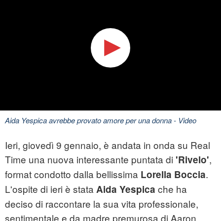
Aida Yespica avrebbe provato amore per una donna
- Video
Ieri, giovedì 9 gennaio, è andata in onda su Real
Time una nuova interessante puntata di
,
'Rivelo'
format condotto dalla bellissima
.
Lorella Boccia
L'ospite di ieri è stata
che ha
Aida Yespica
deciso di raccontare la sua vita professionale,
sentimentale e da madre premurosa di Aaron,