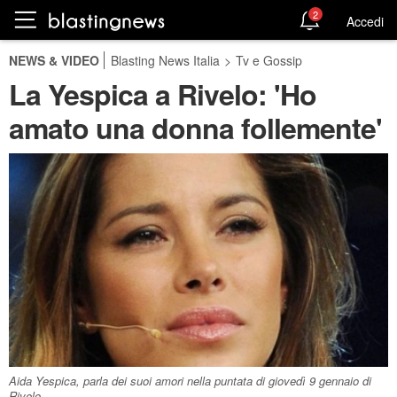
2
Accedi
NEWS & VIDEO
Blasting News Italia
>
Tv e Gossip
La Yespica a Rivelo: 'Ho
amato una donna follemente'
Aida Yespica, parla dei suoi amori nella puntata di giovedì 9 gennaio di
Rivelo