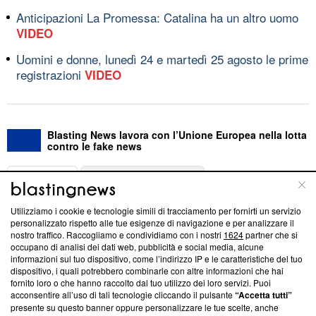
Anticipazioni La Promessa: Catalina ha un altro uomo
VIDEO
Uomini e donne, lunedì 24 e martedì 25 agosto le prime
registrazioni
VIDEO
Blasting News lavora con l’Unione Europea nella lotta
contro le fake news
ABOUT
LINEA EDITORIALE
Utilizziamo i cookie e tecnologie simili di tracciamento per fornirti un servizio
Questa sezione offre informazioni trasparenti su Blasting
personalizzato rispetto alle tue esigenze di navigazione e per analizzare il
nostro traffico. Raccogliamo e condividiamo con i nostri
1624
partner che si
News, sui nostri processi editoriali e su come ci impegniamo a
occupano di analisi dei dati web, pubblicità e social media, alcune
creare news di qualità. Inoltre, afferma la nostra aderenza a
informazioni sul tuo dispositivo, come l’indirizzo IP e le caratteristiche del tuo
‘Trust Project - News with Integrity’
Blasting News non è
dispositivo, i quali potrebbero combinarle con altre informazioni che hai
ancora membro del programma, ma ha richiesto di farne
fornito loro o che hanno raccolto dal tuo utilizzo dei loro servizi. Puoi
parte; Trust Project non ha ancora effettuato una verifica di
acconsentire all’uso di tali tecnologie cliccando il pulsante
“Accetta tutti”
conformità agli standard.
presente su questo banner oppure personalizzare le tue scelte, anche