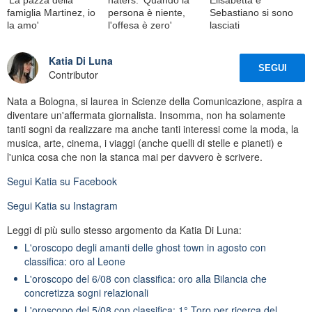
famiglia Martinez, io
persona è niente,
Sebastiano si sono
la amo'
l'offesa è zero'
lasciati
Katia Di Luna
SEGUI
Contributor
Nata a Bologna, si laurea in Scienze della Comunicazione, aspira a
diventare un'affermata giornalista. Insomma, non ha solamente
tanti sogni da realizzare ma anche tanti interessi come la moda, la
musica, arte, cinema, i viaggi (anche quelli di stelle e pianeti) e
l'unica cosa che non la stanca mai per davvero è scrivere.
Segui
Katia
su Facebook
Segui
Katia
su Instagram
Leggi di più sullo stesso argomento da Katia Di Luna:
L'oroscopo degli amanti delle ghost town in agosto con
classifica: oro al Leone
L'oroscopo del 6/08 con classifica: oro alla Bilancia che
concretizza sogni relazionali
L'oroscopo del 5/08 con classifica: 1° Toro per ricerca del