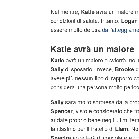
Nel mentre,
avrà un malore ma
Katie
condizioni di salute. Intanto,
Logan
essere molto delusa
dall'atteggiam
Katie avrà un malore
avrà un malore e svierrà, nel
Katie
di sposarlo. Invece,
di
Sally
Brooke
avere più nessun tipo di rapporto 
considera una persona molto perico
sarà molto sorpresa dalla pro
Sally
, visto e considerato che t
Spencer
andate proprio bene negli ultimi tem
tantissimo per il fratello di
. No
Liam
accetterà di convolare a 
Spectra