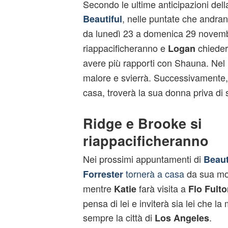
Secondo le ultime anticipazioni del
, nelle puntate che andra
Beautiful
da lunedì 23 a domenica 29 novem
riappacificheranno e
chieder
Logan
avere più rapporti con Shauna. Nel
malore e svierrà. Successivament
casa, troverà la sua donna priva di s
Ridge e Brooke si
riappacificheranno
Nei prossimi appuntamenti di
Beaut
tornerà a casa
da sua mo
Forrester
mentre
farà visita a
Katie
Flo Fulto
pensa di lei e inviterà sia lei che la
sempre la città di
.
Los Angeles