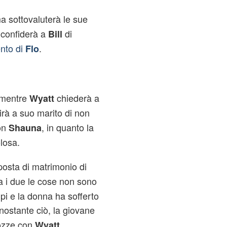
 sottovaluterà le sue
confiderà a
di
Bill
ento di
.
Flo
 mentre
chiederà a
Wyatt
rà a suo marito di non
con
, in quanto la
Shauna
losa.
posta di matrimonio di
ra i due le cose non sono
pi e la donna ha sofferto
nostante ciò, la giovane
nozze con
.
Wyatt