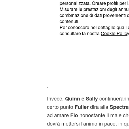
personalizzata. Creare profili per 
e disapproverà la scelta della madre
Misurare le prestazioni degli annun
sua moglie tornerà il sereno dopo la
combinazione di dati provenienti da 
tempi
contenuti.
Per conoscere nel dettaglio quali c
consultare la nostra
Cookie Policy
Quinn e Sally avrann
discussione molto ac
Dunque,
faranno pa
Brooke e Ridge
a causa di
. Nel mentre,
Thomas
Ka
e proveranno convincerlo a 
Wyatt
possibilità a
.
Flo
Invece,
continueranno
Quinn e Sally
certo punto
dirà alla
Fuller
Spectra
ad amare
nonostante il male che
Flo
dovrà mettersi l'animo in pace, in q