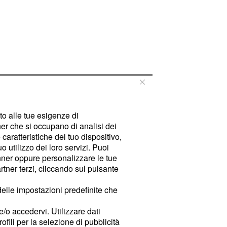
tto alle tue esigenze di
er che si occupano di analisi dei
caratteristiche del tuo dispositivo,
 utilizzo dei loro servizi. Puoi
ner oppure personalizzare le tue
tner terzi, cliccando sul pulsante
delle impostazioni predefinite che
e/o accedervi. Utilizzare dati
rofili per la selezione di pubblicità