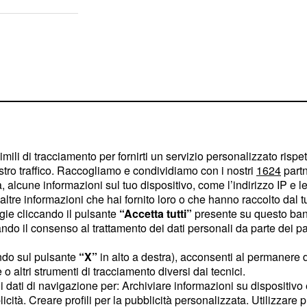
imili di tracciamento per fornirti un servizio personalizzato rispe
stro traffico. Raccogliamo e condividiamo con i nostri
1624
partn
 alcune informazioni sul tuo dispositivo, come l’indirizzo IP e le 
ltre informazioni che hai fornito loro o che hanno raccolto dal tuo
ogie cliccando il pulsante
“Accetta tutti”
presente su questo ban
o il consenso al trattamento dei dati personali da parte dei par
ndo sul pulsante
“X”
in alto a destra), acconsenti al permanere 
glia e le
racconterà con
o altri strumenti di tracciamento diversi dai tecnici.
otte con
Forrester
uoi dati di navigazione per: Archiviare informazioni su dispositivo 
tenta per questa notizia
licità. Creare profili per la pubblicità personalizzata. Utilizzare p