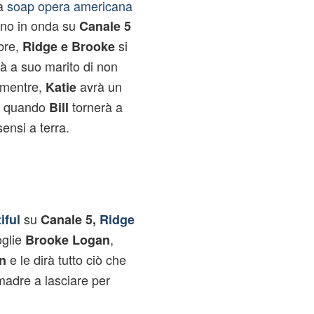
la
soap opera americana
nno in onda su
Canale 5
bre,
si
Ridge e Brooke
à a suo marito di non
 mentre,
avrà un
Katie
e, quando
tornerà a
Bill
ensi a terra.
su
iful
Canale 5,
Ridge
glie
,
Brooke Logan
e le dirà tutto ciò che
n
 madre a lasciare per