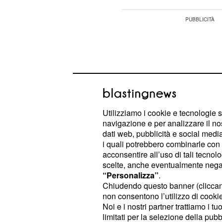
Utilizziamo i cookie e tecnologie s
navigazione e per analizzare il no
dati web, pubblicità e social media,
i quali potrebbero combinarle con a
acconsentire all’uso di tali tecnol
scelte, anche eventualmente negand
“Personalizza”
.
Chiudendo questo banner (clicca
Poco dopo,
andrà da sua fi
Shauna
non consentono l’utilizzo di cookie 
fare entusiasta
che ha passato la n
Noi e i nostri partner trattiamo i t
Flo però non sarà molto con
senior.
limitati per la selezione della pubb