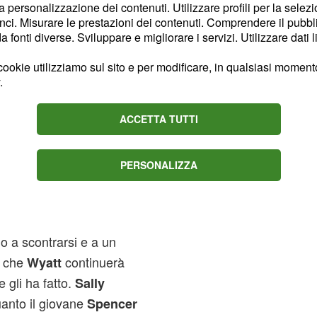
la personalizzazione dei contenuti. Utilizzare profili per la selez
. Intanto, tra
e
Ridge
ci. Misurare le prestazioni dei contenuti. Comprendere il pubblic
 tempesta degli ultimi
fonti diverse. Sviluppare e migliorare i servizi. Utilizzare dati l
ookie utilizziamo sul sito e per modificare, in qualsiasi momento,
.
o una
cesa
ACCETTA TUTTI
ce dopo il brutto litigio
andranno da
tie e Bill
PERSONALIZZA
non dare una seconda
 a scontrarsi e a un
che
continuerà
Wyatt
 gli ha fatto.
Sally
uanto il giovane
Spencer