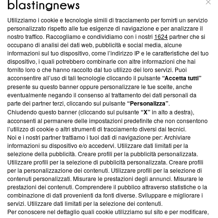
Utilizziamo i cookie e tecnologie simili di tracciamento per fornirti un servizio
Questa sezione offre informazioni trasparenti su Blasting
personalizzato rispetto alle tue esigenze di navigazione e per analizzare il
nostro traffico. Raccogliamo e condividiamo con i nostri
1624
partner che si
News, sui nostri processi editoriali e su come ci impegniamo a
occupano di analisi dei dati web, pubblicità e social media, alcune
creare news di qualità. Inoltre, afferma la nostra aderenza a
informazioni sul tuo dispositivo, come l’indirizzo IP e le caratteristiche del tuo
‘Trust Project - News with Integrity’
Blasting News non è
dispositivo, i quali potrebbero combinarle con altre informazioni che hai
ancora membro del programma, ma ha richiesto di farne
fornito loro o che hanno raccolto dal tuo utilizzo dei loro servizi. Puoi
parte; Trust Project non ha ancora effettuato una verifica di
acconsentire all’uso di tali tecnologie cliccando il pulsante
“Accetta tutti”
conformità agli standard.
presente su questo banner oppure personalizzare le tue scelte, anche
eventualmente negando il consenso al trattamento dei dati personali da
parte dei partner terzi, cliccando sul pulsante
“Personalizza”
.
Su di noi
Chiudendo questo banner (cliccando sul pulsante
“X”
in alto a destra),
acconsenti al permanere delle impostazioni predefinite che non consentono
Team editoriale
l’utilizzo di cookie o altri strumenti di tracciamento diversi dai tecnici.
Noi e i nostri partner trattiamo i tuoi dati di navigazione per: Archiviare
Corporate
informazioni su dispositivo e/o accedervi. Utilizzare dati limitati per la
selezione della pubblicità. Creare profili per la pubblicità personalizzata.
Redazione
Utilizzare profili per la selezione di pubblicità personalizzata. Creare profili
per la personalizzazione dei contenuti. Utilizzare profili per la selezione di
Informativa Privacy
contenuti personalizzati. Misurare le prestazioni degli annunci. Misurare le
prestazioni dei contenuti. Comprendere il pubblico attraverso statistiche o la
Cookie Policy
combinazione di dati provenienti da fonti diverse. Sviluppare e migliorare i
servizi. Utilizzare dati limitati per la selezione dei contenuti.
Blasting SA, IDI CHE-247.845.224, Via Carlo Frasca, 3 - 6900
Per conoscere nel dettaglio quali cookie utilizziamo sul sito e per modificare,
Lugano (Svizzera) Tel:
+39 0690258937