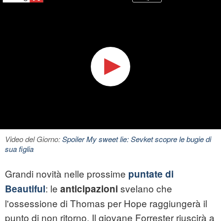
Video del Giorno:
Spoiler My sweet lie: Sevket scopre le bugie di
sua figlia
Grandi novità nelle prossime
puntate di
: le
svelano che
Beautiful
anticipazioni
l'ossessione di Thomas per Hope raggiungerà il
punto di non ritorno. Il giovane Forrester riuscirà a