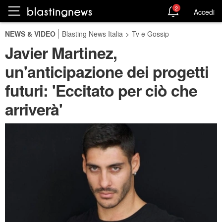
2
Accedi
NEWS & VIDEO
Blasting News Italia
>
Tv e Gossip
Javier Martinez,
un'anticipazione dei progetti
futuri: 'Eccitato per ciò che
arriverà'