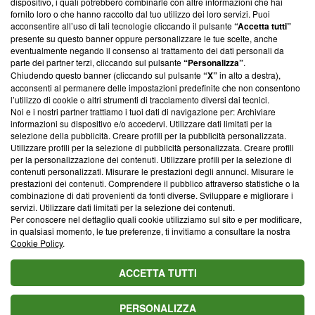
dispositivo, i quali potrebbero combinarle con altre informazioni che hai
ancora membro del programma, ma ha richiesto di farne
fornito loro o che hanno raccolto dal tuo utilizzo dei loro servizi. Puoi
parte; Trust Project non ha ancora effettuato una verifica di
acconsentire all’uso di tali tecnologie cliccando il pulsante
“Accetta tutti”
conformità agli standard.
presente su questo banner oppure personalizzare le tue scelte, anche
eventualmente negando il consenso al trattamento dei dati personali da
parte dei partner terzi, cliccando sul pulsante
“Personalizza”
.
Su di noi
Chiudendo questo banner (cliccando sul pulsante
“X”
in alto a destra),
acconsenti al permanere delle impostazioni predefinite che non consentono
Team editoriale
l’utilizzo di cookie o altri strumenti di tracciamento diversi dai tecnici.
Noi e i nostri partner trattiamo i tuoi dati di navigazione per: Archiviare
Corporate
informazioni su dispositivo e/o accedervi. Utilizzare dati limitati per la
selezione della pubblicità. Creare profili per la pubblicità personalizzata.
Redazione
Utilizzare profili per la selezione di pubblicità personalizzata. Creare profili
per la personalizzazione dei contenuti. Utilizzare profili per la selezione di
Informativa Privacy
contenuti personalizzati. Misurare le prestazioni degli annunci. Misurare le
prestazioni dei contenuti. Comprendere il pubblico attraverso statistiche o la
Cookie Policy
combinazione di dati provenienti da fonti diverse. Sviluppare e migliorare i
servizi. Utilizzare dati limitati per la selezione dei contenuti.
Blasting SA, IDI CHE-247.845.224, Via Carlo Frasca, 3 - 6900
Per conoscere nel dettaglio quali cookie utilizziamo sul sito e per modificare,
Lugano (Svizzera) Tel:
+39 0690258937
in qualsiasi momento, le tue preferenze, ti invitiamo a consultare la nostra
Cookie Policy
.
© 2026 Blasting News
ACCETTA TUTTI
PERSONALIZZA