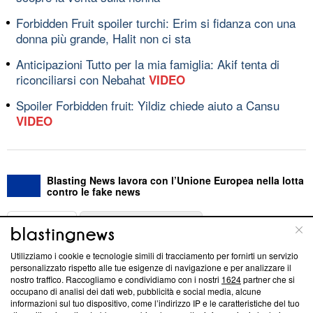
Forbidden Fruit spoiler turchi: Erim si fidanza con una
donna più grande, Halit non ci sta
Anticipazioni Tutto per la mia famiglia: Akif tenta di
riconciliarsi con Nebahat
VIDEO
Spoiler Forbidden fruit: Yildiz chiede aiuto a Cansu
VIDEO
Blasting News lavora con l’Unione Europea nella lotta
contro le fake news
ABOUT
LINEA EDITORIALE
Utilizziamo i cookie e tecnologie simili di tracciamento per fornirti un servizio
Questa sezione offre informazioni trasparenti su Blasting
personalizzato rispetto alle tue esigenze di navigazione e per analizzare il
nostro traffico. Raccogliamo e condividiamo con i nostri
1624
partner che si
News, sui nostri processi editoriali e su come ci impegniamo a
occupano di analisi dei dati web, pubblicità e social media, alcune
creare news di qualità. Inoltre, afferma la nostra aderenza a
informazioni sul tuo dispositivo, come l’indirizzo IP e le caratteristiche del tuo
‘Trust Project - News with Integrity’
Blasting News non è