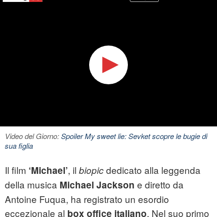
Video del Giorno:
Spoiler My sweet lie: Sevket scopre le bugie di
sua figlia
Il film
, il
dedicato alla leggenda
‘Michael’
biopic
della musica
e diretto da
Michael Jackson
Antoine Fuqua, ha registrato un esordio
eccezionale al
. Nel suo primo
box office italiano