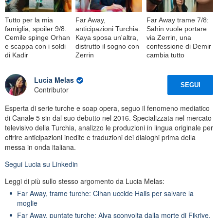
Tutto per la mia
Far Away,
Far Away trame 7/8:
famiglia, spoiler 9/8:
anticipazioni Turchia:
Sahin vuole portare
Cemile spinge Orhan
Kaya sposa un'altra,
via Zerrin, una
e scappa con i soldi
distrutto il sogno con
confessione di Demir
di Kadir
Zerrin
cambia tutto
Lucia Melas
SEGUI
Contributor
Esperta di serie turche e soap opera, seguo il fenomeno mediatico
di Canale 5 sin dal suo debutto nel 2016. Specializzata nel mercato
televisivo della Turchia, analizzo le produzioni in lingua originale per
offrire anticipazioni inedite e traduzioni dei dialoghi prima della
messa in onda italiana.
Segui
Lucia
su Linkedin
Leggi di più sullo stesso argomento da Lucia Melas:
Far Away, trame turche: Cihan uccide Halis per salvare la
moglie
Far Away, puntate turche: Alya sconvolta dalla morte di Fikriye,