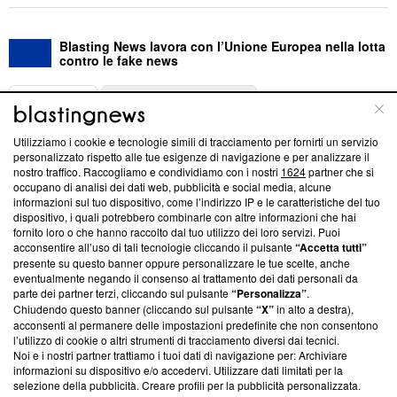
Blasting News lavora con l’Unione Europea nella lotta
contro le fake news
ABOUT
LINEA EDITORIALE
Utilizziamo i cookie e tecnologie simili di tracciamento per fornirti un servizio
Questa sezione offre informazioni trasparenti su Blasting
personalizzato rispetto alle tue esigenze di navigazione e per analizzare il
nostro traffico. Raccogliamo e condividiamo con i nostri
1624
partner che si
News, sui nostri processi editoriali e su come ci impegniamo a
occupano di analisi dei dati web, pubblicità e social media, alcune
creare news di qualità. Inoltre, afferma la nostra aderenza a
informazioni sul tuo dispositivo, come l’indirizzo IP e le caratteristiche del tuo
‘Trust Project - News with Integrity’
Blasting News non è
dispositivo, i quali potrebbero combinarle con altre informazioni che hai
ancora membro del programma, ma ha richiesto di farne
fornito loro o che hanno raccolto dal tuo utilizzo dei loro servizi. Puoi
parte; Trust Project non ha ancora effettuato una verifica di
acconsentire all’uso di tali tecnologie cliccando il pulsante
“Accetta tutti”
conformità agli standard.
presente su questo banner oppure personalizzare le tue scelte, anche
eventualmente negando il consenso al trattamento dei dati personali da
parte dei partner terzi, cliccando sul pulsante
“Personalizza”
.
Su di noi
Chiudendo questo banner (cliccando sul pulsante
“X”
in alto a destra),
acconsenti al permanere delle impostazioni predefinite che non consentono
Team editoriale
l’utilizzo di cookie o altri strumenti di tracciamento diversi dai tecnici.
Noi e i nostri partner trattiamo i tuoi dati di navigazione per: Archiviare
Corporate
informazioni su dispositivo e/o accedervi. Utilizzare dati limitati per la
selezione della pubblicità. Creare profili per la pubblicità personalizzata.
Redazione