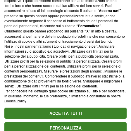
dispositivo, i quali potrebbero combinarle con altre informazioni che hai
ancora membro del programma, ma ha richiesto di farne
fornito loro o che hanno raccolto dal tuo utilizzo dei loro servizi. Puoi
parte; Trust Project non ha ancora effettuato una verifica di
acconsentire all’uso di tali tecnologie cliccando il pulsante
“Accetta tutti”
conformità agli standard.
presente su questo banner oppure personalizzare le tue scelte, anche
eventualmente negando il consenso al trattamento dei dati personali da
parte dei partner terzi, cliccando sul pulsante
“Personalizza”
.
Su di noi
Chiudendo questo banner (cliccando sul pulsante
“X”
in alto a destra),
acconsenti al permanere delle impostazioni predefinite che non consentono
Team editoriale
l’utilizzo di cookie o altri strumenti di tracciamento diversi dai tecnici.
Noi e i nostri partner trattiamo i tuoi dati di navigazione per: Archiviare
Corporate
informazioni su dispositivo e/o accedervi. Utilizzare dati limitati per la
selezione della pubblicità. Creare profili per la pubblicità personalizzata.
Redazione
Utilizzare profili per la selezione di pubblicità personalizzata. Creare profili
per la personalizzazione dei contenuti. Utilizzare profili per la selezione di
Informativa Privacy
contenuti personalizzati. Misurare le prestazioni degli annunci. Misurare le
prestazioni dei contenuti. Comprendere il pubblico attraverso statistiche o la
Cookie Policy
combinazione di dati provenienti da fonti diverse. Sviluppare e migliorare i
servizi. Utilizzare dati limitati per la selezione dei contenuti.
Blasting SA, IDI CHE-247.845.224, Via Carlo Frasca, 3 - 6900
Per conoscere nel dettaglio quali cookie utilizziamo sul sito e per modificare,
Lugano (Svizzera) Tel:
+39 0690258937
in qualsiasi momento, le tue preferenze, ti invitiamo a consultare la nostra
Cookie Policy
.
© 2026 Blasting News
ACCETTA TUTTI
PERSONALIZZA