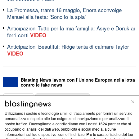
La Promessa, trame 16 maggio, Enora sconvolge
Manuel alla festa: 'Sono io la spia'
Anticipazioni Tutto per la mia famiglia: Asiye e Doruk ai
ferri corti
VIDEO
Anticipazioni Beautiful: Ridge tenta di calmare Taylor
VIDEO
Blasting News lavora con l’Unione Europea nella lotta
contro le fake news
ABOUT
LINEA EDITORIALE
Utilizziamo i cookie e tecnologie simili di tracciamento per fornirti un servizio
Questa sezione offre informazioni trasparenti su Blasting
personalizzato rispetto alle tue esigenze di navigazione e per analizzare il
nostro traffico. Raccogliamo e condividiamo con i nostri
1624
partner che si
News, sui nostri processi editoriali e su come ci impegniamo a
occupano di analisi dei dati web, pubblicità e social media, alcune
creare news di qualità. Inoltre, afferma la nostra aderenza a
informazioni sul tuo dispositivo, come l’indirizzo IP e le caratteristiche del tuo
‘Trust Project - News with Integrity’
Blasting News non è