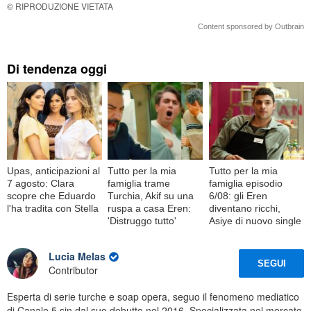
© RIPRODUZIONE VIETATA
Content sponsored by Outbrain
Di tendenza oggi
Upas, anticipazioni al
Tutto per la mia
Tutto per la mia
7 agosto: Clara
famiglia trame
famiglia episodio
scopre che Eduardo
Turchia, Akif su una
6/08: gli Eren
l'ha tradita con Stella
ruspa a casa Eren:
diventano ricchi,
'Distruggo tutto'
Asiye di nuovo single
Lucia Melas
SEGUI
Contributor
Esperta di serie turche e soap opera, seguo il fenomeno mediatico
di Canale 5 sin dal suo debutto nel 2016. Specializzata nel mercato