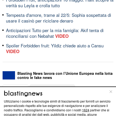
verità su Leyla e crolla tutto
Tempesta d'amore, trame al 22/5: Sophia sospettata di
usare il casinò per riciclare denaro
Anticipazioni Tutto per la mia famiglia: Akif tenta di
riconciliarsi con Nebahat
VIDEO
Spoiler Forbidden fruit: Yildiz chiede aiuto a Cansu
VIDEO
Blasting News lavora con l’Unione Europea nella lotta
contro le fake news
ABOUT
LINEA EDITORIALE
Utilizziamo i cookie e tecnologie simili di tracciamento per fornirti un servizio
Questa sezione offre informazioni trasparenti su Blasting
personalizzato rispetto alle tue esigenze di navigazione e per analizzare il
nostro traffico. Raccogliamo e condividiamo con i nostri
1624
partner che si
News, sui nostri processi editoriali e su come ci impegniamo a
occupano di analisi dei dati web, pubblicità e social media, alcune
creare news di qualità. Inoltre, afferma la nostra aderenza a