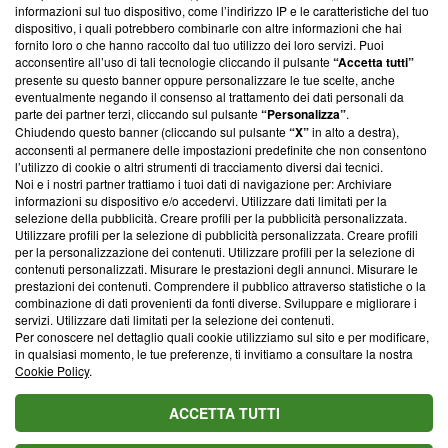
informazioni sul tuo dispositivo, come l’indirizzo IP e le caratteristiche del tuo
‘Trust Project - News with Integrity’
Blasting News non è
dispositivo, i quali potrebbero combinarle con altre informazioni che hai
ancora membro del programma, ma ha richiesto di farne
fornito loro o che hanno raccolto dal tuo utilizzo dei loro servizi. Puoi
parte; Trust Project non ha ancora effettuato una verifica di
acconsentire all’uso di tali tecnologie cliccando il pulsante
“Accetta tutti”
conformità agli standard.
presente su questo banner oppure personalizzare le tue scelte, anche
eventualmente negando il consenso al trattamento dei dati personali da
parte dei partner terzi, cliccando sul pulsante
“Personalizza”
.
Su di noi
Chiudendo questo banner (cliccando sul pulsante
“X”
in alto a destra),
acconsenti al permanere delle impostazioni predefinite che non consentono
Team editoriale
l’utilizzo di cookie o altri strumenti di tracciamento diversi dai tecnici.
Noi e i nostri partner trattiamo i tuoi dati di navigazione per: Archiviare
Corporate
informazioni su dispositivo e/o accedervi. Utilizzare dati limitati per la
selezione della pubblicità. Creare profili per la pubblicità personalizzata.
Redazione
Utilizzare profili per la selezione di pubblicità personalizzata. Creare profili
per la personalizzazione dei contenuti. Utilizzare profili per la selezione di
Informativa Privacy
contenuti personalizzati. Misurare le prestazioni degli annunci. Misurare le
prestazioni dei contenuti. Comprendere il pubblico attraverso statistiche o la
Cookie Policy
combinazione di dati provenienti da fonti diverse. Sviluppare e migliorare i
servizi. Utilizzare dati limitati per la selezione dei contenuti.
Blasting SA, IDI CHE-247.845.224, Via Carlo Frasca, 3 - 6900
Per conoscere nel dettaglio quali cookie utilizziamo sul sito e per modificare,
Lugano (Svizzera) Tel:
+39 0690258937
in qualsiasi momento, le tue preferenze, ti invitiamo a consultare la nostra
Cookie Policy
.
© 2026 Blasting News
ACCETTA TUTTI