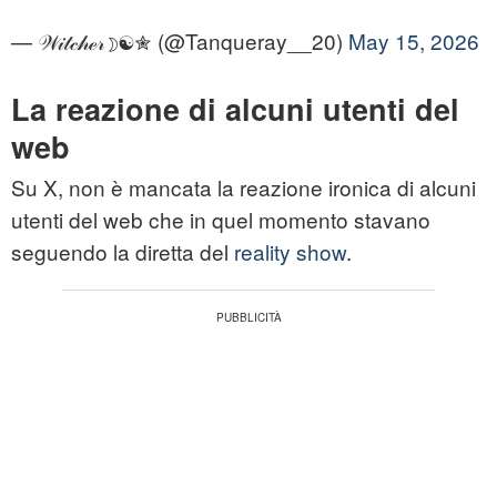
— 𝒲𝒾𝓉𝒸𝒽ℯ𝓇☽☯︎✮ (@Tanqueray__20)
May 15, 2026
La reazione di alcuni utenti del
web
Su X, non è mancata la reazione ironica di alcuni
utenti del web che in quel momento stavano
seguendo la diretta del
reality show
.