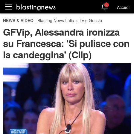
2
Accedi
NEWS & VIDEO
Blasting News Italia
>
Tv e Gossip
GFVip, Alessandra ironizza
su Francesca: 'Si pulisce con
la candeggina' (Clip)