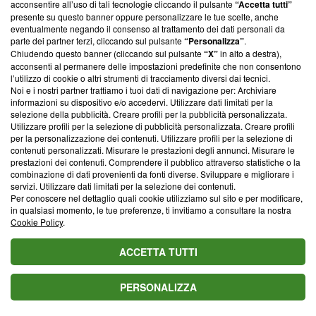
parte; Trust Project non ha ancora effettuato una verifica di
acconsentire all’uso di tali tecnologie cliccando il pulsante
“Accetta tutti”
conformità agli standard.
presente su questo banner oppure personalizzare le tue scelte, anche
eventualmente negando il consenso al trattamento dei dati personali da
parte dei partner terzi, cliccando sul pulsante
“Personalizza”
.
Su di noi
Chiudendo questo banner (cliccando sul pulsante
“X”
in alto a destra),
acconsenti al permanere delle impostazioni predefinite che non consentono
Team editoriale
l’utilizzo di cookie o altri strumenti di tracciamento diversi dai tecnici.
Noi e i nostri partner trattiamo i tuoi dati di navigazione per: Archiviare
Corporate
informazioni su dispositivo e/o accedervi. Utilizzare dati limitati per la
selezione della pubblicità. Creare profili per la pubblicità personalizzata.
Redazione
Utilizzare profili per la selezione di pubblicità personalizzata. Creare profili
per la personalizzazione dei contenuti. Utilizzare profili per la selezione di
Informativa Privacy
contenuti personalizzati. Misurare le prestazioni degli annunci. Misurare le
prestazioni dei contenuti. Comprendere il pubblico attraverso statistiche o la
Cookie Policy
combinazione di dati provenienti da fonti diverse. Sviluppare e migliorare i
servizi. Utilizzare dati limitati per la selezione dei contenuti.
Blasting SA, IDI CHE-247.845.224, Via Carlo Frasca, 3 - 6900
Per conoscere nel dettaglio quali cookie utilizziamo sul sito e per modificare,
Lugano (Svizzera) Tel:
+39 0690258937
in qualsiasi momento, le tue preferenze, ti invitiamo a consultare la nostra
Cookie Policy
.
© 2026 Blasting News
ACCETTA TUTTI
PERSONALIZZA