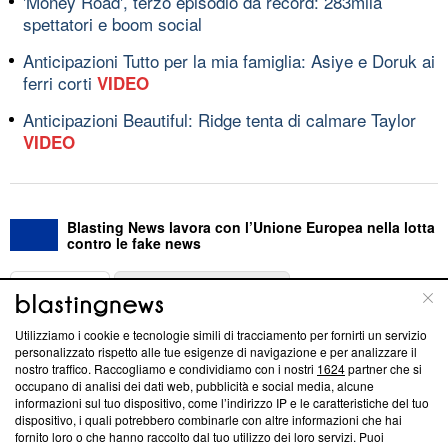
'Money Road', terzo episodio da record: 283mila
spettatori e boom social
Anticipazioni Tutto per la mia famiglia: Asiye e Doruk ai
ferri corti
VIDEO
Anticipazioni Beautiful: Ridge tenta di calmare Taylor
VIDEO
Blasting News lavora con l’Unione Europea nella lotta
contro le fake news
ABOUT
LINEA EDITORIALE
Utilizziamo i cookie e tecnologie simili di tracciamento per fornirti un servizio
Questa sezione offre informazioni trasparenti su Blasting
personalizzato rispetto alle tue esigenze di navigazione e per analizzare il
nostro traffico. Raccogliamo e condividiamo con i nostri
1624
partner che si
News, sui nostri processi editoriali e su come ci impegniamo a
occupano di analisi dei dati web, pubblicità e social media, alcune
creare news di qualità. Inoltre, afferma la nostra aderenza a
informazioni sul tuo dispositivo, come l’indirizzo IP e le caratteristiche del tuo
‘Trust Project - News with Integrity’
Blasting News non è
dispositivo, i quali potrebbero combinarle con altre informazioni che hai
ancora membro del programma, ma ha richiesto di farne
fornito loro o che hanno raccolto dal tuo utilizzo dei loro servizi. Puoi