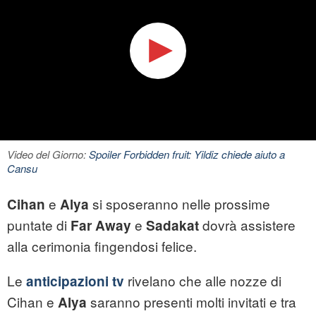
Video del Giorno:
Spoiler Forbidden fruit: Yildiz chiede aiuto a
Cansu
e
si sposeranno nelle prossime
Cihan
Alya
puntate di
e
dovrà assistere
Far Away
Sadakat
alla cerimonia fingendosi felice.
Le
rivelano che alle nozze di
anticipazioni tv
Cihan e
saranno presenti molti invitati e tra
Alya