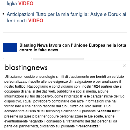
figlia
VIDEO
Anticipazioni Tutto per la mia famiglia: Asiye e Doruk ai
ferri corti
VIDEO
Blasting News lavora con l’Unione Europea nella lotta
contro le fake news
ABOUT
LINEA EDITORIALE
Utilizziamo i cookie e tecnologie simili di tracciamento per fornirti un servizio
Questa sezione offre informazioni trasparenti su Blasting
personalizzato rispetto alle tue esigenze di navigazione e per analizzare il
nostro traffico. Raccogliamo e condividiamo con i nostri
1624
partner che si
News, sui nostri processi editoriali e su come ci impegniamo a
occupano di analisi dei dati web, pubblicità e social media, alcune
creare news di qualità. Inoltre, afferma la nostra aderenza a
informazioni sul tuo dispositivo, come l’indirizzo IP e le caratteristiche del tuo
‘Trust Project - News with Integrity’
Blasting News non è
dispositivo, i quali potrebbero combinarle con altre informazioni che hai
ancora membro del programma, ma ha richiesto di farne
fornito loro o che hanno raccolto dal tuo utilizzo dei loro servizi. Puoi
parte; Trust Project non ha ancora effettuato una verifica di
acconsentire all’uso di tali tecnologie cliccando il pulsante
“Accetta tutti”
conformità agli standard.
presente su questo banner oppure personalizzare le tue scelte, anche
eventualmente negando il consenso al trattamento dei dati personali da
parte dei partner terzi, cliccando sul pulsante
“Personalizza”
.
Su di noi