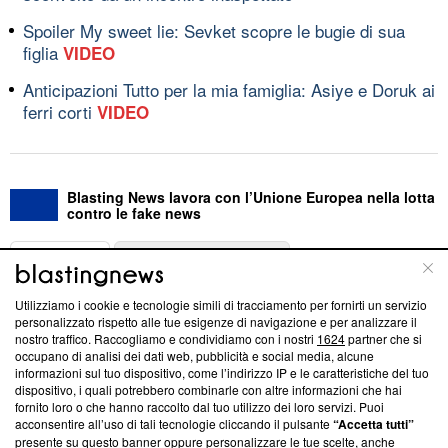
Spoiler My sweet lie: Sevket scopre le bugie di sua
figlia
VIDEO
Anticipazioni Tutto per la mia famiglia: Asiye e Doruk ai
ferri corti
VIDEO
Blasting News lavora con l’Unione Europea nella lotta
contro le fake news
ABOUT
LINEA EDITORIALE
Utilizziamo i cookie e tecnologie simili di tracciamento per fornirti un servizio
Questa sezione offre informazioni trasparenti su Blasting
personalizzato rispetto alle tue esigenze di navigazione e per analizzare il
nostro traffico. Raccogliamo e condividiamo con i nostri
1624
partner che si
News, sui nostri processi editoriali e su come ci impegniamo a
occupano di analisi dei dati web, pubblicità e social media, alcune
creare news di qualità. Inoltre, afferma la nostra aderenza a
informazioni sul tuo dispositivo, come l’indirizzo IP e le caratteristiche del tuo
‘Trust Project - News with Integrity’
Blasting News non è
dispositivo, i quali potrebbero combinarle con altre informazioni che hai
ancora membro del programma, ma ha richiesto di farne
fornito loro o che hanno raccolto dal tuo utilizzo dei loro servizi. Puoi
parte; Trust Project non ha ancora effettuato una verifica di
acconsentire all’uso di tali tecnologie cliccando il pulsante
“Accetta tutti”
conformità agli standard.
presente su questo banner oppure personalizzare le tue scelte, anche