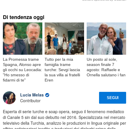
Di tendenza oggi
La Promessa trame
Tutto per la mia
Un posto al sole,
Spagna, Alonso apre
famiglia trame
season finale 7
gli occhi su Leocadia:
turche: Sevgi lascia
agosto: Raffaele e
"Ho smesso di
la sua villa ai fratelli
Ornella salutano i fan
fidarmi di te"
Eren
Lucia Melas
SEGUI
Contributor
Esperta di serie turche e soap opera, seguo il fenomeno mediatico
di Canale 5 sin dal suo debutto nel 2016. Specializzata nel mercato
televisivo della Turchia, analizzo le produzioni in lingua originale per
offrire anticipazioni inedite e traduzioni dei dialoghi prima della