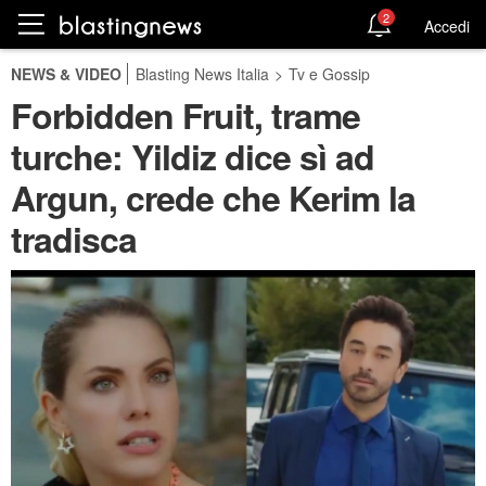
2
Accedi
NEWS & VIDEO
Blasting News Italia
>
Tv e Gossip
Forbidden Fruit, trame
turche: Yildiz dice sì ad
Argun, crede che Kerim la
tradisca