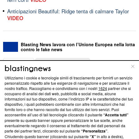
Anticipazioni Beautiful: Ridge tenta di calmare Taylor
VIDEO
Blasting News lavora con l’Unione Europea nella lotta
contro le fake news
ABOUT
LINEA EDITORIALE
Utilizziamo i cookie e tecnologie simili di tracciamento per fornirti un servizio
Questa sezione offre informazioni trasparenti su Blasting
personalizzato rispetto alle tue esigenze di navigazione e per analizzare il
nostro traffico. Raccogliamo e condividiamo con i nostri
1624
partner che si
News, sui nostri processi editoriali e su come ci impegniamo a
occupano di analisi dei dati web, pubblicità e social media, alcune
creare news di qualità. Inoltre, afferma la nostra aderenza a
informazioni sul tuo dispositivo, come l’indirizzo IP e le caratteristiche del tuo
‘Trust Project - News with Integrity’
Blasting News non è
dispositivo, i quali potrebbero combinarle con altre informazioni che hai
ancora membro del programma, ma ha richiesto di farne
fornito loro o che hanno raccolto dal tuo utilizzo dei loro servizi. Puoi
parte; Trust Project non ha ancora effettuato una verifica di
acconsentire all’uso di tali tecnologie cliccando il pulsante
“Accetta tutti”
conformità agli standard.
presente su questo banner oppure personalizzare le tue scelte, anche
eventualmente negando il consenso al trattamento dei dati personali da
parte dei partner terzi, cliccando sul pulsante
“Personalizza”
.
Su di noi
Chiudendo questo banner (cliccando sul pulsante
“X”
in alto a destra),