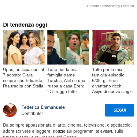
Content sponsored by Outbrain
Di tendenza oggi
Upas, anticipazioni al
Tutto per la mia
Tutto per la mia
7 agosto: Clara
famiglia trame
famiglia episodio
scopre che Eduardo
Turchia, Akif su una
6/08: gli Eren
l'ha tradita con Stella
ruspa a casa Eren:
diventano ricchi,
'Distruggo tutto'
Asiye di nuovo single
Federica Emmanuele
SEGUI
Contributor
Da sempre appassionata di arte, cinema, televisione, e spettacolo,
adora scrivere e leggere, notizie sui programmi televisivi, sulle
fiction e soap, e sul mondo del Gossip.