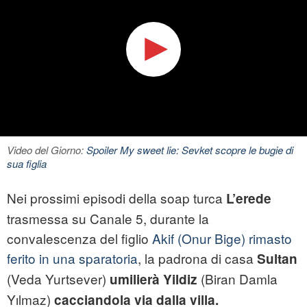
Video del Giorno:
Spoiler My sweet lie: Sevket scopre le bugie di
sua figlia
Nei prossimi episodi della soap turca
L’erede
trasmessa su Canale 5, durante la
convalescenza del figlio
Akif (Onur Bige) rimasto
ferito in una sparatoria
, la padrona di casa
Sultan
(Veda Yurtsever)
(Biran Damla
umilierà Yildiz
Yılmaz)
cacciandola via dalla villa.