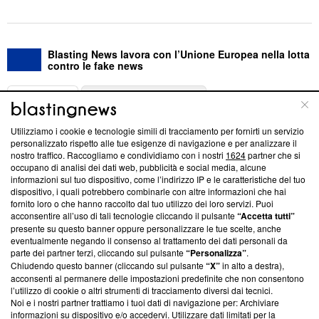
Blasting News lavora con l’Unione Europea nella lotta
contro le fake news
ABOUT
LINEA EDITORIALE
Utilizziamo i cookie e tecnologie simili di tracciamento per fornirti un servizio
Questa sezione offre informazioni trasparenti su Blasting
personalizzato rispetto alle tue esigenze di navigazione e per analizzare il
nostro traffico. Raccogliamo e condividiamo con i nostri
1624
partner che si
News, sui nostri processi editoriali e su come ci impegniamo a
occupano di analisi dei dati web, pubblicità e social media, alcune
creare news di qualità. Inoltre, afferma la nostra aderenza a
informazioni sul tuo dispositivo, come l’indirizzo IP e le caratteristiche del tuo
‘Trust Project - News with Integrity’
Blasting News non è
dispositivo, i quali potrebbero combinarle con altre informazioni che hai
ancora membro del programma, ma ha richiesto di farne
fornito loro o che hanno raccolto dal tuo utilizzo dei loro servizi. Puoi
parte; Trust Project non ha ancora effettuato una verifica di
acconsentire all’uso di tali tecnologie cliccando il pulsante
“Accetta tutti”
conformità agli standard.
presente su questo banner oppure personalizzare le tue scelte, anche
eventualmente negando il consenso al trattamento dei dati personali da
parte dei partner terzi, cliccando sul pulsante
“Personalizza”
.
Su di noi
Chiudendo questo banner (cliccando sul pulsante
“X”
in alto a destra),
acconsenti al permanere delle impostazioni predefinite che non consentono
Team editoriale
l’utilizzo di cookie o altri strumenti di tracciamento diversi dai tecnici.
Noi e i nostri partner trattiamo i tuoi dati di navigazione per: Archiviare
Corporate
informazioni su dispositivo e/o accedervi. Utilizzare dati limitati per la