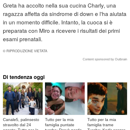
Greta ha accolto nella sua cucina Charly, una
ragazza affetta da sindrome di down e l'ha aiutata
in un momento difficile. Intanto, la cuoca si è
preparata con Miro a ricevere i risultati dei primi
esami prenatali.
© RIPRODUZIONE VIETATA
Content sponsored by Outbrain
Di tendenza oggi
Canale5, palinsesto
Tutto per la mia
Tutto per la mia
stravolto dal 24
famiglia puntate
famiglia trame
agosto: Tutto per la
turche: Doruk perde
Turche: Kadir scopre