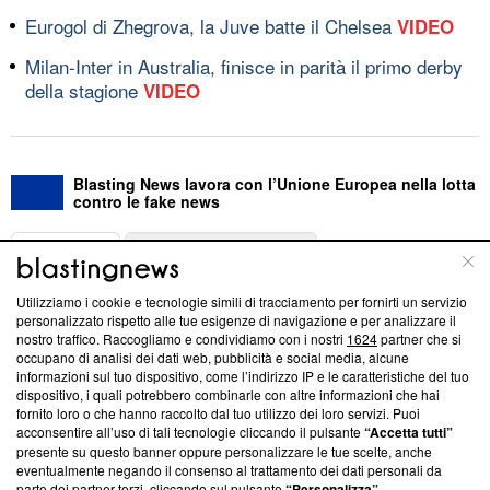
Eurogol di Zhegrova, la Juve batte il Chelsea
VIDEO
Milan-Inter in Australia, finisce in parità il primo derby
della stagione
VIDEO
Blasting News lavora con l’Unione Europea nella lotta
contro le fake news
ABOUT
LINEA EDITORIALE
Utilizziamo i cookie e tecnologie simili di tracciamento per fornirti un servizio
Questa sezione offre informazioni trasparenti su Blasting
personalizzato rispetto alle tue esigenze di navigazione e per analizzare il
nostro traffico. Raccogliamo e condividiamo con i nostri
1624
partner che si
News, sui nostri processi editoriali e su come ci impegniamo a
occupano di analisi dei dati web, pubblicità e social media, alcune
creare news di qualità. Inoltre, afferma la nostra aderenza a
informazioni sul tuo dispositivo, come l’indirizzo IP e le caratteristiche del tuo
‘Trust Project - News with Integrity’
Blasting News non è
dispositivo, i quali potrebbero combinarle con altre informazioni che hai
ancora membro del programma, ma ha richiesto di farne
fornito loro o che hanno raccolto dal tuo utilizzo dei loro servizi. Puoi
parte; Trust Project non ha ancora effettuato una verifica di
acconsentire all’uso di tali tecnologie cliccando il pulsante
“Accetta tutti”
conformità agli standard.
presente su questo banner oppure personalizzare le tue scelte, anche
eventualmente negando il consenso al trattamento dei dati personali da
parte dei partner terzi, cliccando sul pulsante
“Personalizza”
.