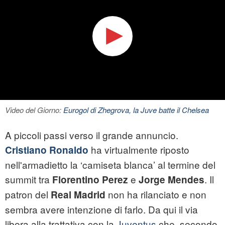
Video del Giorno:
Eurogol di Zhegrova, la Juve batte il Chelsea
A piccoli passi verso il grande annuncio.
ha virtualmente riposto
Cristiano Ronaldo
nell'armadietto la ‘camiseta blanca’ al termine del
summit tra
e
. Il
Florentino Perez
Jorge Mendes
patron del
non ha rilanciato e non
Real Madrid
sembra avere intenzione di farlo. Da qui il via
libera alla trattativa con la
Juventus
che, secondo