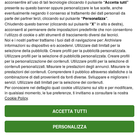
parte; Trust Project non ha ancora effettuato una verifica di
acconsentire all’uso di tali tecnologie cliccando il pulsante
“Accetta tutti”
conformità agli standard.
presente su questo banner oppure personalizzare le tue scelte, anche
eventualmente negando il consenso al trattamento dei dati personali da
parte dei partner terzi, cliccando sul pulsante
“Personalizza”
.
Su di noi
Chiudendo questo banner (cliccando sul pulsante
“X”
in alto a destra),
acconsenti al permanere delle impostazioni predefinite che non consentono
Team editoriale
l’utilizzo di cookie o altri strumenti di tracciamento diversi dai tecnici.
Noi e i nostri partner trattiamo i tuoi dati di navigazione per: Archiviare
Corporate
informazioni su dispositivo e/o accedervi. Utilizzare dati limitati per la
selezione della pubblicità. Creare profili per la pubblicità personalizzata.
Redazione
Utilizzare profili per la selezione di pubblicità personalizzata. Creare profili
per la personalizzazione dei contenuti. Utilizzare profili per la selezione di
Informativa Privacy
contenuti personalizzati. Misurare le prestazioni degli annunci. Misurare le
prestazioni dei contenuti. Comprendere il pubblico attraverso statistiche o la
Cookie Policy
combinazione di dati provenienti da fonti diverse. Sviluppare e migliorare i
servizi. Utilizzare dati limitati per la selezione dei contenuti.
Blasting SA, IDI CHE-247.845.224, Via Carlo Frasca, 3 - 6900
Per conoscere nel dettaglio quali cookie utilizziamo sul sito e per modificare,
Lugano (Svizzera) Tel:
+39 0690258937
in qualsiasi momento, le tue preferenze, ti invitiamo a consultare la nostra
Cookie Policy
.
© 2026 Blasting News
ACCETTA TUTTI
PERSONALIZZA