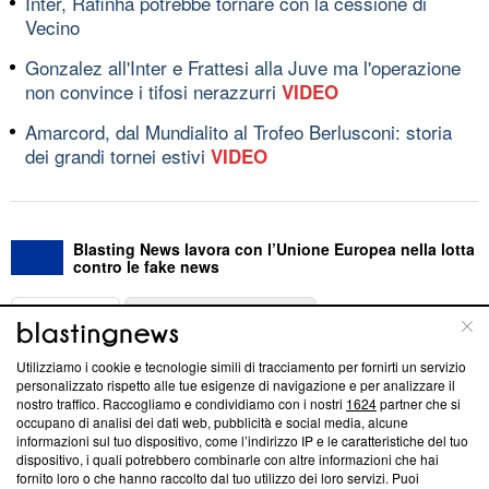
Inter, Rafinha potrebbe tornare con la cessione di
Vecino
Gonzalez all'Inter e Frattesi alla Juve ma l'operazione
non convince i tifosi nerazzurri
VIDEO
Amarcord, dal Mundialito al Trofeo Berlusconi: storia
dei grandi tornei estivi
VIDEO
Blasting News lavora con l’Unione Europea nella lotta
contro le fake news
ABOUT
LINEA EDITORIALE
Utilizziamo i cookie e tecnologie simili di tracciamento per fornirti un servizio
Questa sezione offre informazioni trasparenti su Blasting
personalizzato rispetto alle tue esigenze di navigazione e per analizzare il
nostro traffico. Raccogliamo e condividiamo con i nostri
1624
partner che si
News, sui nostri processi editoriali e su come ci impegniamo a
occupano di analisi dei dati web, pubblicità e social media, alcune
creare news di qualità. Inoltre, afferma la nostra aderenza a
informazioni sul tuo dispositivo, come l’indirizzo IP e le caratteristiche del tuo
‘Trust Project - News with Integrity’
Blasting News non è
dispositivo, i quali potrebbero combinarle con altre informazioni che hai
ancora membro del programma, ma ha richiesto di farne
fornito loro o che hanno raccolto dal tuo utilizzo dei loro servizi. Puoi