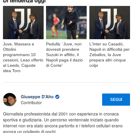
Di tendenza oggi
Juve, Massara e
Pedullà: 'Juve, non
L'Inter su Casadó,
Ottolini
dovresti prendere
Napoli in difficoltà per
programmano 10
Suzuki in affitto, il
Zeballos, la Juve
cessioni, Leao offerto
Napoli paga il dazio
prepara altri cinque
al Leeds, Cajuste
di Conte'
colpi
idea Toro
Giuseppe D'Alto
SEGUI
Contributor
Giornalista professionista dal 2001 con esperienza in cronaca
sportiva e giudiziaria. Un percorso ventennale iniziato quando
internet non era stato ancora partorito e i telefoni cellulari erano
ancora un privilegio di pochi.