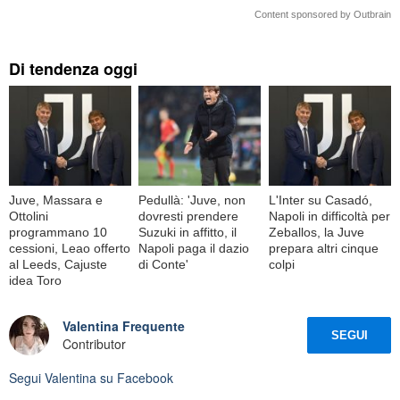
Content sponsored by Outbrain
Di tendenza oggi
Juve, Massara e
Pedullà: 'Juve, non
L'Inter su Casadó,
Ottolini
dovresti prendere
Napoli in difficoltà per
programmano 10
Suzuki in affitto, il
Zeballos, la Juve
cessioni, Leao offerto
Napoli paga il dazio
prepara altri cinque
al Leeds, Cajuste
di Conte'
colpi
idea Toro
Valentina Frequente
SEGUI
Contributor
Segui
Valentina
su Facebook