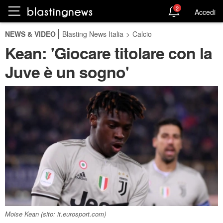
2
Accedi
NEWS & VIDEO
Blasting News Italia
>
Calcio
Kean: 'Giocare titolare con la
Juve è un sogno'
Moise Kean (sito: it.eurosport.com)