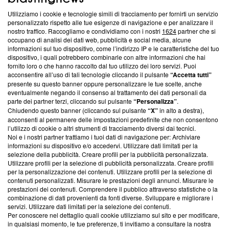
Utilizziamo i cookie e tecnologie simili di tracciamento per fornirti un servizio
Questa sezione offre informazioni trasparenti su Blasting
personalizzato rispetto alle tue esigenze di navigazione e per analizzare il
nostro traffico. Raccogliamo e condividiamo con i nostri
1624
partner che si
News, sui nostri processi editoriali e su come ci impegniamo a
occupano di analisi dei dati web, pubblicità e social media, alcune
creare news di qualità. Inoltre, afferma la nostra aderenza a
informazioni sul tuo dispositivo, come l’indirizzo IP e le caratteristiche del tuo
‘Trust Project - News with Integrity’
Blasting News non è
dispositivo, i quali potrebbero combinarle con altre informazioni che hai
ancora membro del programma, ma ha richiesto di farne
fornito loro o che hanno raccolto dal tuo utilizzo dei loro servizi. Puoi
parte; Trust Project non ha ancora effettuato una verifica di
acconsentire all’uso di tali tecnologie cliccando il pulsante
“Accetta tutti”
conformità agli standard.
presente su questo banner oppure personalizzare le tue scelte, anche
eventualmente negando il consenso al trattamento dei dati personali da
parte dei partner terzi, cliccando sul pulsante
“Personalizza”
.
Su di noi
Chiudendo questo banner (cliccando sul pulsante
“X”
in alto a destra),
acconsenti al permanere delle impostazioni predefinite che non consentono
Team editoriale
l’utilizzo di cookie o altri strumenti di tracciamento diversi dai tecnici.
Noi e i nostri partner trattiamo i tuoi dati di navigazione per: Archiviare
Corporate
informazioni su dispositivo e/o accedervi. Utilizzare dati limitati per la
selezione della pubblicità. Creare profili per la pubblicità personalizzata.
Redazione
Utilizzare profili per la selezione di pubblicità personalizzata. Creare profili
per la personalizzazione dei contenuti. Utilizzare profili per la selezione di
Informativa Privacy
contenuti personalizzati. Misurare le prestazioni degli annunci. Misurare le
prestazioni dei contenuti. Comprendere il pubblico attraverso statistiche o la
Cookie Policy
combinazione di dati provenienti da fonti diverse. Sviluppare e migliorare i
servizi. Utilizzare dati limitati per la selezione dei contenuti.
Blasting SA, IDI CHE-247.845.224, Via Carlo Frasca, 3 - 6900
Per conoscere nel dettaglio quali cookie utilizziamo sul sito e per modificare,
Lugano (Svizzera) Tel:
+39 0690258937
in qualsiasi momento, le tue preferenze, ti invitiamo a consultare la nostra