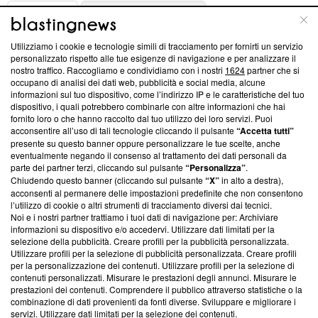
ABOUT
LINEA EDITORIALE
Utilizziamo i cookie e tecnologie simili di tracciamento per fornirti un servizio
Questa sezione offre informazioni trasparenti su Blasting
personalizzato rispetto alle tue esigenze di navigazione e per analizzare il
nostro traffico. Raccogliamo e condividiamo con i nostri
1624
partner che si
News, sui nostri processi editoriali e su come ci impegniamo a
occupano di analisi dei dati web, pubblicità e social media, alcune
creare news di qualità. Inoltre, afferma la nostra aderenza a
informazioni sul tuo dispositivo, come l’indirizzo IP e le caratteristiche del tuo
‘Trust Project - News with Integrity’
Blasting News non è
dispositivo, i quali potrebbero combinarle con altre informazioni che hai
ancora membro del programma, ma ha richiesto di farne
fornito loro o che hanno raccolto dal tuo utilizzo dei loro servizi. Puoi
parte; Trust Project non ha ancora effettuato una verifica di
acconsentire all’uso di tali tecnologie cliccando il pulsante
“Accetta tutti”
conformità agli standard.
presente su questo banner oppure personalizzare le tue scelte, anche
eventualmente negando il consenso al trattamento dei dati personali da
parte dei partner terzi, cliccando sul pulsante
“Personalizza”
.
Su di noi
Chiudendo questo banner (cliccando sul pulsante
“X”
in alto a destra),
acconsenti al permanere delle impostazioni predefinite che non consentono
Team editoriale
l’utilizzo di cookie o altri strumenti di tracciamento diversi dai tecnici.
Noi e i nostri partner trattiamo i tuoi dati di navigazione per: Archiviare
Corporate
informazioni su dispositivo e/o accedervi. Utilizzare dati limitati per la
selezione della pubblicità. Creare profili per la pubblicità personalizzata.
Redazione
Utilizzare profili per la selezione di pubblicità personalizzata. Creare profili
per la personalizzazione dei contenuti. Utilizzare profili per la selezione di
Informativa Privacy
contenuti personalizzati. Misurare le prestazioni degli annunci. Misurare le
prestazioni dei contenuti. Comprendere il pubblico attraverso statistiche o la
Cookie Policy
combinazione di dati provenienti da fonti diverse. Sviluppare e migliorare i
servizi. Utilizzare dati limitati per la selezione dei contenuti.