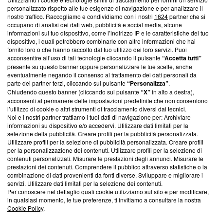
Questa sezione offre informazioni trasparenti su Blasting
personalizzato rispetto alle tue esigenze di navigazione e per analizzare il
nostro traffico. Raccogliamo e condividiamo con i nostri
1624
partner che si
News, sui nostri processi editoriali e su come ci impegniamo a
occupano di analisi dei dati web, pubblicità e social media, alcune
creare news di qualità. Inoltre, afferma la nostra aderenza a
informazioni sul tuo dispositivo, come l’indirizzo IP e le caratteristiche del tuo
‘Trust Project - News with Integrity’
Blasting News non è
dispositivo, i quali potrebbero combinarle con altre informazioni che hai
ancora membro del programma, ma ha richiesto di farne
fornito loro o che hanno raccolto dal tuo utilizzo dei loro servizi. Puoi
parte; Trust Project non ha ancora effettuato una verifica di
acconsentire all’uso di tali tecnologie cliccando il pulsante
“Accetta tutti”
conformità agli standard.
presente su questo banner oppure personalizzare le tue scelte, anche
eventualmente negando il consenso al trattamento dei dati personali da
parte dei partner terzi, cliccando sul pulsante
“Personalizza”
.
Su di noi
Chiudendo questo banner (cliccando sul pulsante
“X”
in alto a destra),
acconsenti al permanere delle impostazioni predefinite che non consentono
Team editoriale
l’utilizzo di cookie o altri strumenti di tracciamento diversi dai tecnici.
Noi e i nostri partner trattiamo i tuoi dati di navigazione per: Archiviare
Corporate
informazioni su dispositivo e/o accedervi. Utilizzare dati limitati per la
selezione della pubblicità. Creare profili per la pubblicità personalizzata.
Redazione
Utilizzare profili per la selezione di pubblicità personalizzata. Creare profili
per la personalizzazione dei contenuti. Utilizzare profili per la selezione di
Informativa Privacy
contenuti personalizzati. Misurare le prestazioni degli annunci. Misurare le
prestazioni dei contenuti. Comprendere il pubblico attraverso statistiche o la
Cookie Policy
combinazione di dati provenienti da fonti diverse. Sviluppare e migliorare i
servizi. Utilizzare dati limitati per la selezione dei contenuti.
Blasting SA, IDI CHE-247.845.224, Via Carlo Frasca, 3 - 6900
Per conoscere nel dettaglio quali cookie utilizziamo sul sito e per modificare,
Lugano (Svizzera) Tel:
+39 0690258937
in qualsiasi momento, le tue preferenze, ti invitiamo a consultare la nostra
Cookie Policy
.
© 2026 Blasting News