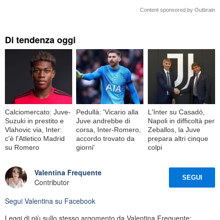
Content sponsored by Outbrain
Di tendenza oggi
Calciomercato: Juve-
Pedullà: 'Vicario alla
L'Inter su Casadó,
Suzuki in prestito e
Juve andrebbe di
Napoli in difficoltà per
Vlahovic via, Inter:
corsa, Inter-Romero,
Zeballos, la Juve
c'è l'Atletico Madrid
accordo trovato da
prepara altri cinque
su Romero
giorni'
colpi
Valentina Frequente
SEGUI
Contributor
Segui
Valentina
su Facebook
Leggi di più sullo stesso argomento da Valentina Frequente: