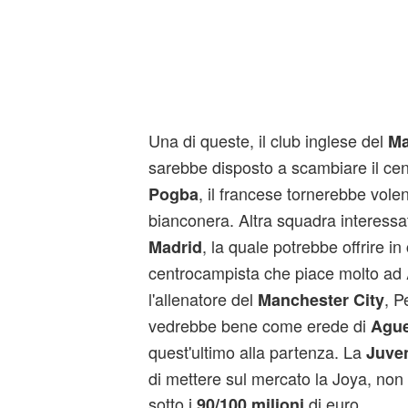
Una di queste, il club inglese del
Ma
sarebbe disposto a scambiare il ce
, il francese tornerebbe volen
Pogba
bianconera. Altra squadra interessa
, la quale potrebbe offrire i
Madrid
centrocampista che piace molto ad
l'allenatore del
, P
Manchester City
vedrebbe bene come erede di
Agu
quest'ultimo alla partenza. La
Juve
di mettere sul mercato la Joya, n
sotto i
di euro.
90/100 milioni