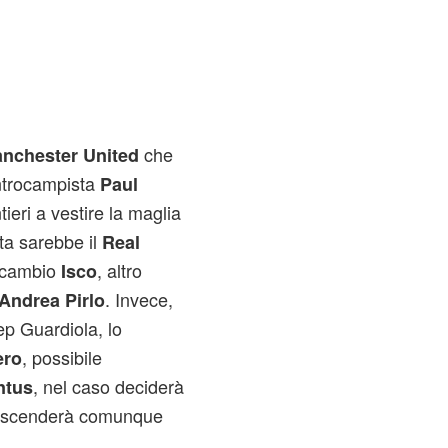
che
nchester United
ntrocampista
Paul
tieri a vestire la maglia
ta sarebbe il
Real
n cambio
, altro
Isco
. Invece,
Andrea Pirlo
ep Guardiola, lo
, possibile
ero
, nel caso deciderà
ntus
on scenderà comunque