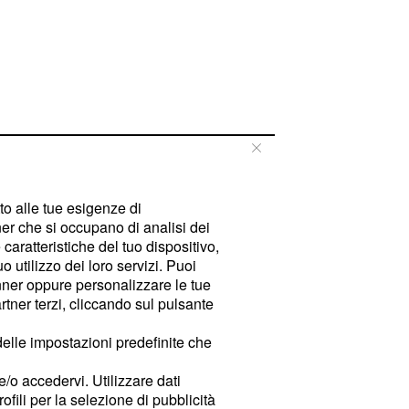
tto alle tue esigenze di
er che si occupano di analisi dei
caratteristiche del tuo dispositivo,
 utilizzo dei loro servizi. Puoi
ner oppure personalizzare le tue
tner terzi, cliccando sul pulsante
delle impostazioni predefinite che
e/o accedervi. Utilizzare dati
rofili per la selezione di pubblicità