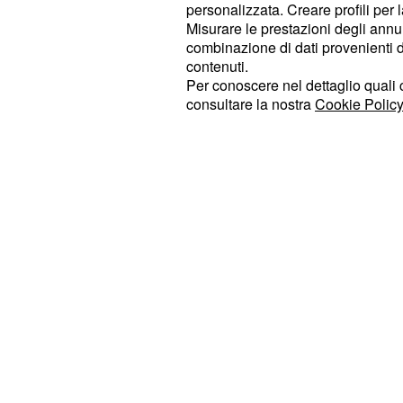
difficoltà incontrate nelle trattative 
personalizzata. Creare profili per 
Misurare le prestazioni degli annun
contratto in scadenza nel 2022. L'at
combinazione di dati provenienti da 
doppio dell'attuale stipendio e la so
contenuti.
quadrare i conti dopo l'eliminazione 
Per conoscere nel dettaglio quali c
consultare la nostra
Cookie Policy
Champions League, non potrebbe pe
di spendere tale somma. Nel caso in
raggiungere l'accordo tra le parti, 
interessate all'argentino.