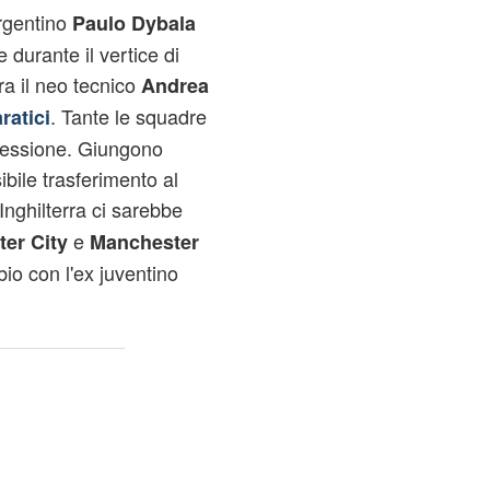
argentino
Paulo Dybala
 durante il vertice di
tra il neo tecnico
Andrea
. Tante le squadre
ratici
 cessione. Giungono
bile trasferimento al
'Inghilterra ci sarebbe
e
er City
Manchester
bio con l'ex juventino