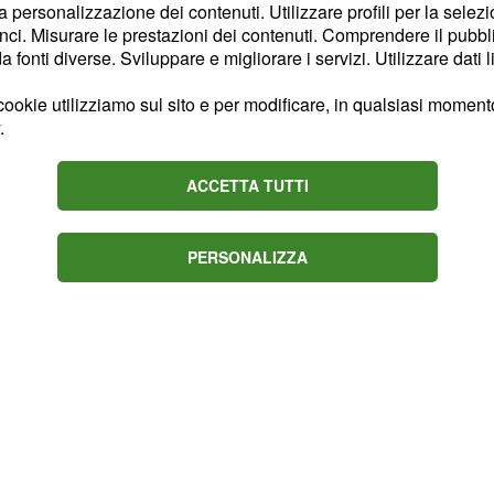
per il rinnovo del suo
la personalizzazione dei contenuti. Utilizzare profili per la selez
ci. Misurare le prestazioni dei contenuti. Comprendere il pubblic
taccante vorrebbe il
fonti diverse. Sviluppare e migliorare i servizi. Utilizzare dati l
cietà, che deve far
precoce agli ottavi di
ookie utilizziamo sul sito e per modificare, in qualsiasi momento,
.
rmettersi attualmente
 cui non si riuscisse a
ACCETTA TUTTI
diverse squadre sarebbero
PERSONALIZZA