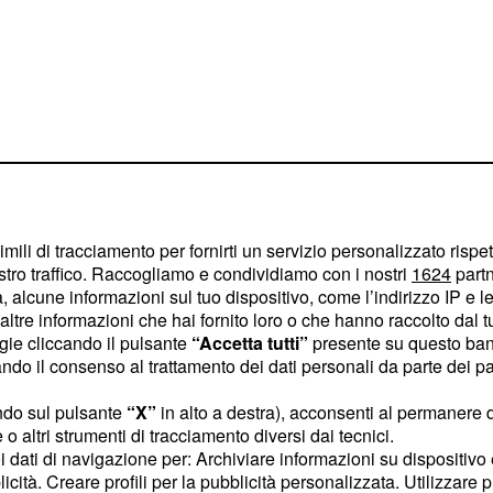
us, Dybala
imili di tracciamento per fornirti un servizio personalizzato rispe
stro traffico. Raccogliamo e condividiamo con i nostri
1624
partn
ianconeri se
 alcune informazioni sul tuo dispositivo, come l’indirizzo IP e le 
ltre informazioni che hai fornito loro o che hanno raccolto dal tuo
o l'accordo
ogie cliccando il pulsante
“Accetta tutti”
presente su questo ban
enso
o il consenso al trattamento dei dati personali da parte dei par
, secondo quanto
us
ndo sul pulsante
“X”
in alto a destra), acconsenti al permanere 
o altri strumenti di tracciamento diversi dai tecnici.
ebbero cedere durante
uoi dati di navigazione per: Archiviare informazioni su dispositivo 
a fronte delle
ybala
licità. Creare profili per la pubblicità personalizzata. Utilizzare p