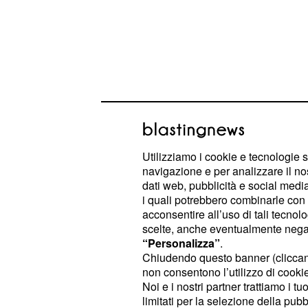
Calciomercato Juvent
Utilizziamo i cookie e tecnologie s
navigazione e per analizzare il no
potrebbe salutare i b
dati web, pubblicità e social media,
i quali potrebbero combinarle con a
non venisse raggiunt
acconsentire all’uso di tali tecnol
relativo al suo comp
scelte, anche eventualmente negand
“Personalizza”
.
Gli uomini di mercato della
Juvent
Chiudendo questo banner (clicca
non consentono l’utilizzo di cookie 
riportato sul portale Vi Sport, potr
Noi e i nostri partner trattiamo i t
questa campagna acquisti
Paulo D
limitati per la selezione della pubb