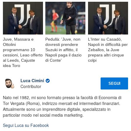
Juve, Massara e
Pedullà: 'Juve, non
L'Inter su Casadó,
Ottolini
dovresti prendere
Napoli in difficoltà per
programmano 10
Suzuki in affitto, il
Zeballos, la Juve
cessioni, Leao offerto
Napoli paga il dazio
prepara altri cinque
al Leeds, Cajuste
di Conte'
colpi
idea Toro
Luca Cimini
SEGUI
Contributor
Nato nel 1982, mi sono formato presso la facoltà di Economia di
Tor Vergata (Roma), indirizzo mercati ed intermediari finanziari.
Attualmente sono un imprenditore digitale, specializzato in
particolar modo nel social media marketing.
Segui
Luca
su Facebook