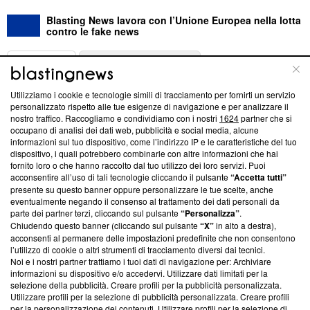
Blasting News lavora con l’Unione Europea nella lotta
contro le fake news
ABOUT
LINEA EDITORIALE
Utilizziamo i cookie e tecnologie simili di tracciamento per fornirti un servizio
Questa sezione offre informazioni trasparenti su Blasting
personalizzato rispetto alle tue esigenze di navigazione e per analizzare il
nostro traffico. Raccogliamo e condividiamo con i nostri
1624
partner che si
News, sui nostri processi editoriali e su come ci impegniamo a
occupano di analisi dei dati web, pubblicità e social media, alcune
creare news di qualità. Inoltre, afferma la nostra aderenza a
informazioni sul tuo dispositivo, come l’indirizzo IP e le caratteristiche del tuo
‘Trust Project - News with Integrity’
Blasting News non è
dispositivo, i quali potrebbero combinarle con altre informazioni che hai
ancora membro del programma, ma ha richiesto di farne
fornito loro o che hanno raccolto dal tuo utilizzo dei loro servizi. Puoi
parte; Trust Project non ha ancora effettuato una verifica di
acconsentire all’uso di tali tecnologie cliccando il pulsante
“Accetta tutti”
conformità agli standard.
presente su questo banner oppure personalizzare le tue scelte, anche
eventualmente negando il consenso al trattamento dei dati personali da
parte dei partner terzi, cliccando sul pulsante
“Personalizza”
.
Su di noi
Chiudendo questo banner (cliccando sul pulsante
“X”
in alto a destra),
acconsenti al permanere delle impostazioni predefinite che non consentono
Team editoriale
l’utilizzo di cookie o altri strumenti di tracciamento diversi dai tecnici.
Noi e i nostri partner trattiamo i tuoi dati di navigazione per: Archiviare
Corporate
informazioni su dispositivo e/o accedervi. Utilizzare dati limitati per la
selezione della pubblicità. Creare profili per la pubblicità personalizzata.
Redazione
Utilizzare profili per la selezione di pubblicità personalizzata. Creare profili
per la personalizzazione dei contenuti. Utilizzare profili per la selezione di