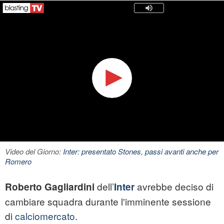
Video del Giorno:
Inter: presentato Stones, passi avanti anche per
Romero
dell’
avrebbe deciso di
Roberto Gagliardini
Inter
cambiare squadra durante l'imminente sessione
di
calciomercato
.