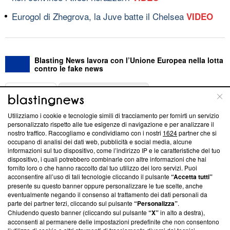
Eurogol di Zhegrova, la Juve batte il Chelsea
VIDEO
Blasting News lavora con l’Unione Europea nella lotta
contro le fake news
ABOUT
LINEA EDITORIALE
Utilizziamo i cookie e tecnologie simili di tracciamento per fornirti un servizio
Questa sezione offre informazioni trasparenti su Blasting
personalizzato rispetto alle tue esigenze di navigazione e per analizzare il
nostro traffico. Raccogliamo e condividiamo con i nostri
1624
partner che si
News, sui nostri processi editoriali e su come ci impegniamo a
occupano di analisi dei dati web, pubblicità e social media, alcune
creare news di qualità. Inoltre, afferma la nostra aderenza a
informazioni sul tuo dispositivo, come l’indirizzo IP e le caratteristiche del tuo
‘Trust Project - News with Integrity’
Blasting News non è
dispositivo, i quali potrebbero combinarle con altre informazioni che hai
ancora membro del programma, ma ha richiesto di farne
fornito loro o che hanno raccolto dal tuo utilizzo dei loro servizi. Puoi
parte; Trust Project non ha ancora effettuato una verifica di
acconsentire all’uso di tali tecnologie cliccando il pulsante
“Accetta tutti”
conformità agli standard.
presente su questo banner oppure personalizzare le tue scelte, anche
eventualmente negando il consenso al trattamento dei dati personali da
parte dei partner terzi, cliccando sul pulsante
“Personalizza”
.
Su di noi
Chiudendo questo banner (cliccando sul pulsante
“X”
in alto a destra),
acconsenti al permanere delle impostazioni predefinite che non consentono
Team editoriale