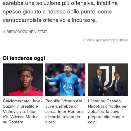
sarebbe una soluzione più offensiva, infatti ha
spesso giocato a ridosso delle punte, come
centrocampista offensivo e incursore.
© RIPRODUZIONE VIETATA
Content sponsored by Outbrain
Di tendenza oggi
Calciomercato: Juve-
Pedullà: 'Vicario alla
L'Inter su Casadó,
Suzuki in prestito e
Juve andrebbe di
Napoli in difficoltà per
Vlahovic via, Inter:
corsa, Inter-Romero,
Zeballos, la Juve
c'è l'Atletico Madrid
accordo trovato da
prepara altri cinque
su Romero
giorni'
colpi