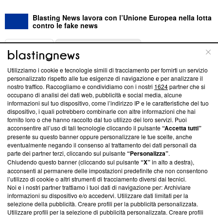
Blasting News lavora con l’Unione Europea nella lotta
contro le fake news
ABOUT
LINEA EDITORIALE
Utilizziamo i cookie e tecnologie simili di tracciamento per fornirti un servizio
Questa sezione offre informazioni trasparenti su Blasting
personalizzato rispetto alle tue esigenze di navigazione e per analizzare il
nostro traffico. Raccogliamo e condividiamo con i nostri
1624
partner che si
News, sui nostri processi editoriali e su come ci impegniamo a
occupano di analisi dei dati web, pubblicità e social media, alcune
creare news di qualità. Inoltre, afferma la nostra aderenza a
informazioni sul tuo dispositivo, come l’indirizzo IP e le caratteristiche del tuo
‘Trust Project - News with Integrity’
Blasting News non è
dispositivo, i quali potrebbero combinarle con altre informazioni che hai
ancora membro del programma, ma ha richiesto di farne
fornito loro o che hanno raccolto dal tuo utilizzo dei loro servizi. Puoi
parte; Trust Project non ha ancora effettuato una verifica di
acconsentire all’uso di tali tecnologie cliccando il pulsante
“Accetta tutti”
conformità agli standard.
presente su questo banner oppure personalizzare le tue scelte, anche
eventualmente negando il consenso al trattamento dei dati personali da
parte dei partner terzi, cliccando sul pulsante
“Personalizza”
.
Su di noi
Chiudendo questo banner (cliccando sul pulsante
“X”
in alto a destra),
acconsenti al permanere delle impostazioni predefinite che non consentono
Team editoriale
l’utilizzo di cookie o altri strumenti di tracciamento diversi dai tecnici.
Noi e i nostri partner trattiamo i tuoi dati di navigazione per: Archiviare
Corporate
informazioni su dispositivo e/o accedervi. Utilizzare dati limitati per la
selezione della pubblicità. Creare profili per la pubblicità personalizzata.
Redazione
Utilizzare profili per la selezione di pubblicità personalizzata. Creare profili