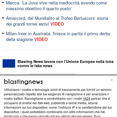
Mecca: 'La Juve vive nella mediocrità avendo come
massimo obiettivo il quarto posto'
Amarcord, dal Mundialito al Trofeo Berlusconi: storia
dei grandi tornei estivi
VIDEO
Milan-Inter in Australia, finisce in parità il primo derby
della stagione
VIDEO
Blasting News lavora con l’Unione Europea nella lotta
contro le fake news
ABOUT
LINEA EDITORIALE
Utilizziamo i cookie e tecnologie simili di tracciamento per fornirti un servizio
Questa sezione offre informazioni trasparenti su Blasting
personalizzato rispetto alle tue esigenze di navigazione e per analizzare il
nostro traffico. Raccogliamo e condividiamo con i nostri
1624
partner che si
News, sui nostri processi editoriali e su come ci impegniamo a
occupano di analisi dei dati web, pubblicità e social media, alcune
creare news di qualità. Inoltre, afferma la nostra aderenza a
informazioni sul tuo dispositivo, come l’indirizzo IP e le caratteristiche del tuo
‘Trust Project - News with Integrity’
Blasting News non è
dispositivo, i quali potrebbero combinarle con altre informazioni che hai
ancora membro del programma, ma ha richiesto di farne
fornito loro o che hanno raccolto dal tuo utilizzo dei loro servizi. Puoi