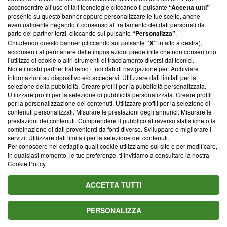
parte; Trust Project non ha ancora effettuato una verifica di
acconsentire all’uso di tali tecnologie cliccando il pulsante
“Accetta tutti”
conformità agli standard.
presente su questo banner oppure personalizzare le tue scelte, anche
eventualmente negando il consenso al trattamento dei dati personali da
parte dei partner terzi, cliccando sul pulsante
“Personalizza”
.
Su di noi
Chiudendo questo banner (cliccando sul pulsante
“X”
in alto a destra),
acconsenti al permanere delle impostazioni predefinite che non consentono
Team editoriale
l’utilizzo di cookie o altri strumenti di tracciamento diversi dai tecnici.
Noi e i nostri partner trattiamo i tuoi dati di navigazione per: Archiviare
Corporate
informazioni su dispositivo e/o accedervi. Utilizzare dati limitati per la
selezione della pubblicità. Creare profili per la pubblicità personalizzata.
Redazione
Utilizzare profili per la selezione di pubblicità personalizzata. Creare profili
per la personalizzazione dei contenuti. Utilizzare profili per la selezione di
Informativa Privacy
contenuti personalizzati. Misurare le prestazioni degli annunci. Misurare le
prestazioni dei contenuti. Comprendere il pubblico attraverso statistiche o la
Cookie Policy
combinazione di dati provenienti da fonti diverse. Sviluppare e migliorare i
servizi. Utilizzare dati limitati per la selezione dei contenuti.
Blasting SA, IDI CHE-247.845.224, Via Carlo Frasca, 3 - 6900
Per conoscere nel dettaglio quali cookie utilizziamo sul sito e per modificare,
Lugano (Svizzera) Tel:
+39 0690258937
in qualsiasi momento, le tue preferenze, ti invitiamo a consultare la nostra
Cookie Policy
.
© 2026 Blasting News
ACCETTA TUTTI
PERSONALIZZA