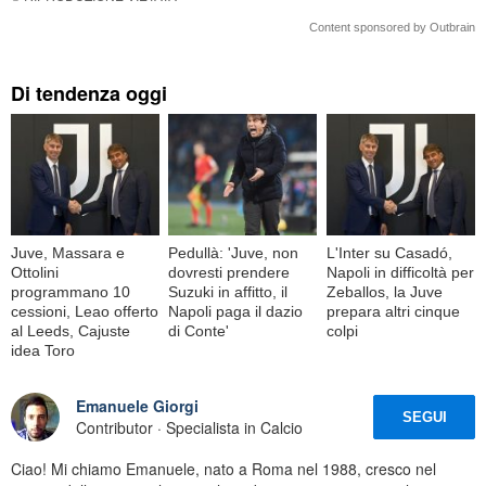
Content sponsored by Outbrain
Di tendenza oggi
Juve, Massara e
Pedullà: 'Juve, non
L'Inter su Casadó,
Ottolini
dovresti prendere
Napoli in difficoltà per
programmano 10
Suzuki in affitto, il
Zeballos, la Juve
cessioni, Leao offerto
Napoli paga il dazio
prepara altri cinque
al Leeds, Cajuste
di Conte'
colpi
idea Toro
Emanuele Giorgi
SEGUI
Contributor · Specialista in Calcio
Ciao! Mi chiamo Emanuele, nato a Roma nel 1988, cresco nel