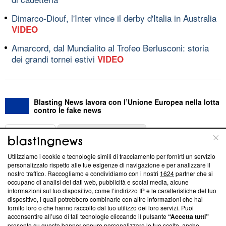
Dimarco-Diouf, l'Inter vince il derby d'Italia in Australia
VIDEO
Amarcord, dal Mundialito al Trofeo Berlusconi: storia
dei grandi tornei estivi
VIDEO
Blasting News lavora con l’Unione Europea nella lotta
contro le fake news
ABOUT
LINEA EDITORIALE
Utilizziamo i cookie e tecnologie simili di tracciamento per fornirti un servizio
Questa sezione offre informazioni trasparenti su Blasting
personalizzato rispetto alle tue esigenze di navigazione e per analizzare il
nostro traffico. Raccogliamo e condividiamo con i nostri
1624
partner che si
News, sui nostri processi editoriali e su come ci impegniamo a
occupano di analisi dei dati web, pubblicità e social media, alcune
creare news di qualità. Inoltre, afferma la nostra aderenza a
informazioni sul tuo dispositivo, come l’indirizzo IP e le caratteristiche del tuo
‘Trust Project - News with Integrity’
Blasting News non è
dispositivo, i quali potrebbero combinarle con altre informazioni che hai
ancora membro del programma, ma ha richiesto di farne
fornito loro o che hanno raccolto dal tuo utilizzo dei loro servizi. Puoi
parte; Trust Project non ha ancora effettuato una verifica di
acconsentire all’uso di tali tecnologie cliccando il pulsante
“Accetta tutti”
conformità agli standard.
presente su questo banner oppure personalizzare le tue scelte, anche