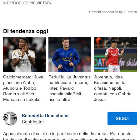
© RIPRODUZIONE VIETATA
Content sponsored by Outbrain
Di tendenza oggi
Calciomercato: Juve
Pedullà: 'La Juventus
Juventus, idea
piacciono Alaba,
ha bloccato Lucumi,
Kolasinac per la
Atubolu e Todibo,
Inter, Pavard
difesa, Napoli,
Romero all'Atleti,
insostituibile? Mi
contatti con Gabriel
Monaco su Lukaku
risulta altro'
Jesus
Benedetta Demichelis
SEGUI
Contributor
Appassionata di calcio e in particolare della Juventus. Per questo
ho deciso di scrivere proprio notizie relative al mondo bianconero a