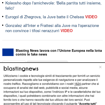
Koleosho dopo l'amichevole: 'Bella partita tutti insieme,
felici'
Eurogol di Zhegrova, la Juve batte il Chelsea
VIDEO
Gonzalez all'Inter e Frattesi alla Juve ma l'operazione
non convince i tifosi nerazzurri
VIDEO
Blasting News lavora con l’Unione Europea nella lotta
contro le fake news
ABOUT
LINEA EDITORIALE
Utilizziamo i cookie e tecnologie simili di tracciamento per fornirti un servizio
Questa sezione offre informazioni trasparenti su Blasting
personalizzato rispetto alle tue esigenze di navigazione e per analizzare il
nostro traffico. Raccogliamo e condividiamo con i nostri
1624
partner che si
News, sui nostri processi editoriali e su come ci impegniamo a
occupano di analisi dei dati web, pubblicità e social media, alcune
creare news di qualità. Inoltre, afferma la nostra aderenza a
informazioni sul tuo dispositivo, come l’indirizzo IP e le caratteristiche del tuo
‘Trust Project - News with Integrity’
Blasting News non è
dispositivo, i quali potrebbero combinarle con altre informazioni che hai
ancora membro del programma, ma ha richiesto di farne
fornito loro o che hanno raccolto dal tuo utilizzo dei loro servizi. Puoi
parte; Trust Project non ha ancora effettuato una verifica di
acconsentire all’uso di tali tecnologie cliccando il pulsante
“Accetta tutti”