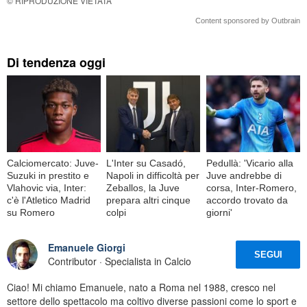
© RIPRODUZIONE VIETATA
Content sponsored by Outbrain
Di tendenza oggi
Calciomercato: Juve-
L'Inter su Casadó,
Pedullà: 'Vicario alla
Suzuki in prestito e
Napoli in difficoltà per
Juve andrebbe di
Vlahovic via, Inter:
Zeballos, la Juve
corsa, Inter-Romero,
c'è l'Atletico Madrid
prepara altri cinque
accordo trovato da
su Romero
colpi
giorni'
Emanuele Giorgi
SEGUI
Contributor · Specialista in Calcio
Ciao! Mi chiamo Emanuele, nato a Roma nel 1988, cresco nel
settore dello spettacolo ma coltivo diverse passioni come lo sport e