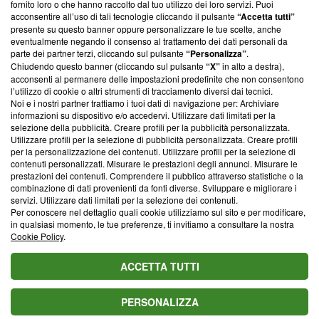
ancora membro del programma, ma ha richiesto di farne
fornito loro o che hanno raccolto dal tuo utilizzo dei loro servizi. Puoi
parte; Trust Project non ha ancora effettuato una verifica di
acconsentire all’uso di tali tecnologie cliccando il pulsante
“Accetta tutti”
conformità agli standard.
presente su questo banner oppure personalizzare le tue scelte, anche
eventualmente negando il consenso al trattamento dei dati personali da
parte dei partner terzi, cliccando sul pulsante
“Personalizza”
.
Su di noi
Chiudendo questo banner (cliccando sul pulsante
“X”
in alto a destra),
acconsenti al permanere delle impostazioni predefinite che non consentono
Team editoriale
l’utilizzo di cookie o altri strumenti di tracciamento diversi dai tecnici.
Noi e i nostri partner trattiamo i tuoi dati di navigazione per: Archiviare
Corporate
informazioni su dispositivo e/o accedervi. Utilizzare dati limitati per la
selezione della pubblicità. Creare profili per la pubblicità personalizzata.
Redazione
Utilizzare profili per la selezione di pubblicità personalizzata. Creare profili
per la personalizzazione dei contenuti. Utilizzare profili per la selezione di
Informativa Privacy
contenuti personalizzati. Misurare le prestazioni degli annunci. Misurare le
prestazioni dei contenuti. Comprendere il pubblico attraverso statistiche o la
Cookie Policy
combinazione di dati provenienti da fonti diverse. Sviluppare e migliorare i
servizi. Utilizzare dati limitati per la selezione dei contenuti.
Blasting SA, IDI CHE-247.845.224, Via Carlo Frasca, 3 - 6900
Per conoscere nel dettaglio quali cookie utilizziamo sul sito e per modificare,
Lugano (Svizzera) Tel:
+39 0690258937
in qualsiasi momento, le tue preferenze, ti invitiamo a consultare la nostra
Cookie Policy
.
© 2026 Blasting News
ACCETTA TUTTI
PERSONALIZZA