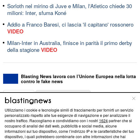
Sorloth nel mirino di Juve e Milan, l'Atletico chiede 30
milioni: Inter, sfuma Koné
Addio a Franco Baresi, ci lascia 'il capitano' rossonero
VIDEO
Milan-Inter in Australia, finisce in parità il primo derby
della stagione
VIDEO
Blasting News lavora con l’Unione Europea nella lotta
contro le fake news
ABOUT
LINEA EDITORIALE
Utilizziamo i cookie e tecnologie simili di tracciamento per fornirti un servizio
Questa sezione offre informazioni trasparenti su Blasting
personalizzato rispetto alle tue esigenze di navigazione e per analizzare il
nostro traffico. Raccogliamo e condividiamo con i nostri
1624
partner che si
News, sui nostri processi editoriali e su come ci impegniamo a
occupano di analisi dei dati web, pubblicità e social media, alcune
creare news di qualità. Inoltre, afferma la nostra aderenza a
informazioni sul tuo dispositivo, come l’indirizzo IP e le caratteristiche del tuo
‘Trust Project - News with Integrity’
Blasting News non è
dispositivo, i quali potrebbero combinarle con altre informazioni che hai