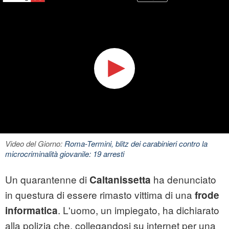
Video del Giorno:
Roma-Termini, blitz dei carabinieri contro la
microcriminalità giovanile: 19 arresti
Un quarantenne di
ha denunciato
Caltanissetta
in questura di essere rimasto vittima di una
frode
. L'uomo, un impiegato, ha dichiarato
informatica
alla polizia che, collegandosi su internet per una