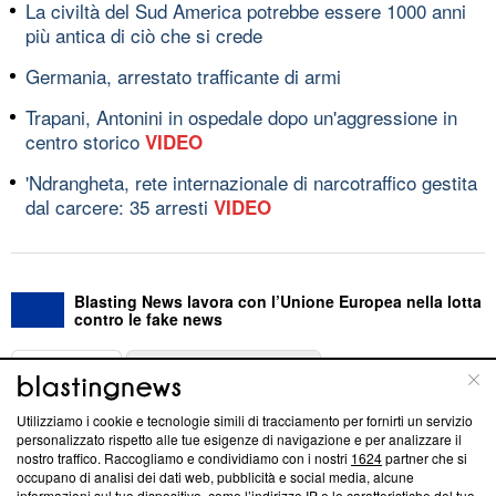
La civiltà del Sud America potrebbe essere 1000 anni
più antica di ciò che si crede
Germania, arrestato trafficante di armi
Trapani, Antonini in ospedale dopo un'aggressione in
centro storico
VIDEO
'Ndrangheta, rete internazionale di narcotraffico gestita
dal carcere: 35 arresti
VIDEO
Blasting News lavora con l’Unione Europea nella lotta
contro le fake news
ABOUT
LINEA EDITORIALE
Utilizziamo i cookie e tecnologie simili di tracciamento per fornirti un servizio
Questa sezione offre informazioni trasparenti su Blasting
personalizzato rispetto alle tue esigenze di navigazione e per analizzare il
nostro traffico. Raccogliamo e condividiamo con i nostri
1624
partner che si
News, sui nostri processi editoriali e su come ci impegniamo a
occupano di analisi dei dati web, pubblicità e social media, alcune
creare news di qualità. Inoltre, afferma la nostra aderenza a
informazioni sul tuo dispositivo, come l’indirizzo IP e le caratteristiche del tuo