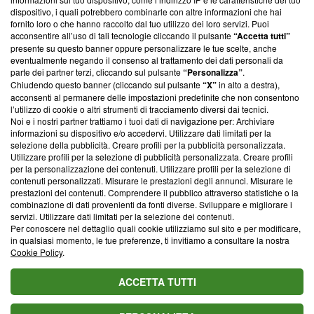
‘Trust Project - News with Integrity’
Blasting News non è
dispositivo, i quali potrebbero combinarle con altre informazioni che hai
ancora membro del programma, ma ha richiesto di farne
fornito loro o che hanno raccolto dal tuo utilizzo dei loro servizi. Puoi
parte; Trust Project non ha ancora effettuato una verifica di
acconsentire all’uso di tali tecnologie cliccando il pulsante
“Accetta tutti”
conformità agli standard.
presente su questo banner oppure personalizzare le tue scelte, anche
eventualmente negando il consenso al trattamento dei dati personali da
parte dei partner terzi, cliccando sul pulsante
“Personalizza”
.
Su di noi
Chiudendo questo banner (cliccando sul pulsante
“X”
in alto a destra),
acconsenti al permanere delle impostazioni predefinite che non consentono
Team editoriale
l’utilizzo di cookie o altri strumenti di tracciamento diversi dai tecnici.
Noi e i nostri partner trattiamo i tuoi dati di navigazione per: Archiviare
Corporate
informazioni su dispositivo e/o accedervi. Utilizzare dati limitati per la
selezione della pubblicità. Creare profili per la pubblicità personalizzata.
Redazione
Utilizzare profili per la selezione di pubblicità personalizzata. Creare profili
per la personalizzazione dei contenuti. Utilizzare profili per la selezione di
Informativa Privacy
contenuti personalizzati. Misurare le prestazioni degli annunci. Misurare le
prestazioni dei contenuti. Comprendere il pubblico attraverso statistiche o la
Cookie Policy
combinazione di dati provenienti da fonti diverse. Sviluppare e migliorare i
servizi. Utilizzare dati limitati per la selezione dei contenuti.
Blasting SA, IDI CHE-247.845.224, Via Carlo Frasca, 3 - 6900
Per conoscere nel dettaglio quali cookie utilizziamo sul sito e per modificare,
Lugano (Svizzera) Tel:
+39 0690258937
in qualsiasi momento, le tue preferenze, ti invitiamo a consultare la nostra
Cookie Policy
.
© 2026 Blasting News
ACCETTA TUTTI