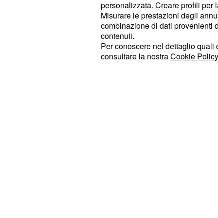
lenta, a causa della
scarsa collabor
personalizzata. Creare profili per 
. Intanto la procura egizi
del Cairo
Misurare le prestazioni degli annun
combinazione di dati provenienti da 
filmati delle telecamere di sorveg
contenuti.
nella zona dove è scomparso Regen
Per conoscere nel dettaglio quali c
consultare la nostra
Cookie Policy