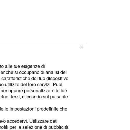
tto alle tue esigenze di
er che si occupano di analisi dei
caratteristiche del tuo dispositivo,
 utilizzo dei loro servizi. Puoi
ner oppure personalizzare le tue
tner terzi, cliccando sul pulsante
delle impostazioni predefinite che
e/o accedervi. Utilizzare dati
rofili per la selezione di pubblicità