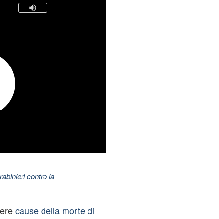
abinieri contro la
vere
cause della morte di