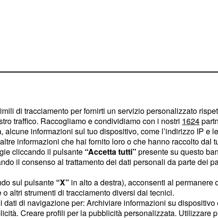
ni
. Sette
egni di tortura
imili di tracciamento per fornirti un servizio personalizzato rispe
stro traffico. Raccogliamo e condividiamo con i nostri
1624
partn
riche sui genitali ed
 alcune informazioni sul tuo dispositivo, come l’indirizzo IP e le 
tagli della perizia
ltre informazioni che hai fornito loro o che hanno raccolto dal tuo
che dai risultati della
ogie cliccando il pulsante
“Accetta tutti”
presente su questo ban
o il consenso al trattamento dei dati personali da parte dei par
lla frattura di una
nto. Gli investigatori
ndo sul pulsante
“X”
in alto a destra), acconsenti al permanere 
lla morte del ragazzo;
o altri strumenti di tracciamento diversi dai tecnici.
uoi dati di navigazione per: Archiviare informazioni su dispositivo 
endo in maniera molto
licità. Creare profili per la pubblicità personalizzata. Utilizzare p