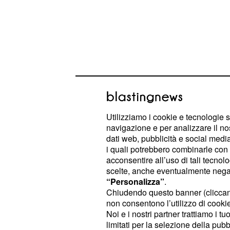
I risultati delle indagi
Sul corpo di Giulio Regeni c'erano
s
Utilizziamo i cookie e tecnologie s
navigazione e per analizzare il no
costole rotte, segni di scariche elett
dati web, pubblicità e social media,
un'emorragia celebrale, stando ai det
i quali potrebbero combinarle con a
medica. La sua morte, confermato an
acconsentire all’uso di tali tecnol
scelte, anche eventualmente negand
seconda autopsia, è stata causata da
“Personalizza”
.
vertebra in seguito ad un colpo viole
Chiudendo questo banner (clicca
faticano a trovare nuovi elementi su
non consentono l’utilizzo di cookie 
Noi e i nostri partner trattiamo i t
pare che le indaginisi stiano svolg
limitati per la selezione della pubb