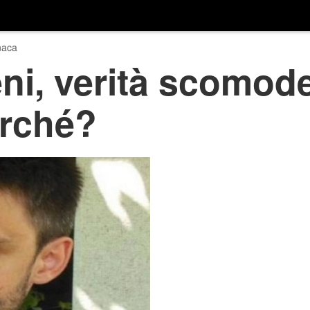
naca
ni, verità scomode:
erché?