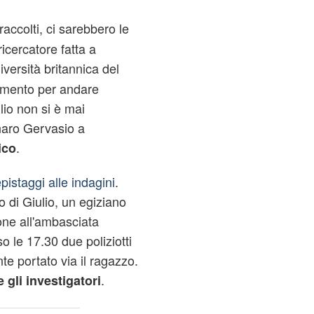
raccolti, ci sarebbero le
ricercatore fatta a
iversità britannica del
tamento per andare
lio non si è mai
naro Gervasio a
.
ico
pistaggi alle indagini
.
o di Giulio, un egiziano
one all'ambasciata
o le 17.30 due poliziotti
e portato via il ragazzo.
.
gli investigatori