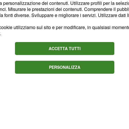
azione delle autorità
la personalizzazione dei contenuti. Utilizzare profili per la selez
ana avrebbe acquisito
i
ci. Misurare le prestazioni dei contenuti. Comprendere il pubblic
fonti diverse. Sviluppare e migliorare i servizi. Utilizzare dati l
di alcuni negozi
lianza
i.
ookie utilizziamo sul sito e per modificare, in qualsiasi momento,
.
ACCETTA TUTTI
PERSONALIZZA