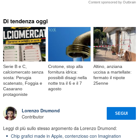
Content sponsored by Outbrain
Di tendenza oggi
Serie B e C,
Crotone, stop alla
Altino, anziana
calciomercato senza
fornitura idrica:
uccisa a martellate:
sosta: Perugia
possibili disagi nella
fermato il nipote
scatenato, Foggia e
notte tra il 6 e il 7
25enne
Casarano
agosto
protagoniste
Lorenzo Drumond
SEGUI
Contributor
Leggi di più sullo stesso argomento da Lorenzo Drumond:
Chip grafici made in Apple, contenzioso con Imagination