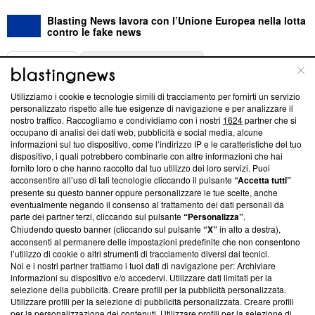
Blasting News lavora con l’Unione Europea nella lotta
contro le fake news
ABOUT
LINEA EDITORIALE
Utilizziamo i cookie e tecnologie simili di tracciamento per fornirti un servizio
Questa sezione offre informazioni trasparenti su Blasting
personalizzato rispetto alle tue esigenze di navigazione e per analizzare il
nostro traffico. Raccogliamo e condividiamo con i nostri
1624
partner che si
News, sui nostri processi editoriali e su come ci impegniamo a
occupano di analisi dei dati web, pubblicità e social media, alcune
creare news di qualità. Inoltre, afferma la nostra aderenza a
informazioni sul tuo dispositivo, come l’indirizzo IP e le caratteristiche del tuo
‘Trust Project - News with Integrity’
Blasting News non è
dispositivo, i quali potrebbero combinarle con altre informazioni che hai
ancora membro del programma, ma ha richiesto di farne
fornito loro o che hanno raccolto dal tuo utilizzo dei loro servizi. Puoi
parte; Trust Project non ha ancora effettuato una verifica di
acconsentire all’uso di tali tecnologie cliccando il pulsante
“Accetta tutti”
conformità agli standard.
presente su questo banner oppure personalizzare le tue scelte, anche
eventualmente negando il consenso al trattamento dei dati personali da
parte dei partner terzi, cliccando sul pulsante
“Personalizza”
.
Su di noi
Chiudendo questo banner (cliccando sul pulsante
“X”
in alto a destra),
acconsenti al permanere delle impostazioni predefinite che non consentono
Team editoriale
l’utilizzo di cookie o altri strumenti di tracciamento diversi dai tecnici.
Noi e i nostri partner trattiamo i tuoi dati di navigazione per: Archiviare
Corporate
informazioni su dispositivo e/o accedervi. Utilizzare dati limitati per la
selezione della pubblicità. Creare profili per la pubblicità personalizzata.
Redazione
Utilizzare profili per la selezione di pubblicità personalizzata. Creare profili
per la personalizzazione dei contenuti. Utilizzare profili per la selezione di