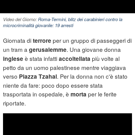
Video del Giorno:
Roma-Termini, blitz dei carabinieri contro la
microcriminalità giovanile: 19 arresti
Giornata di
per un gruppo di passeggeri di
terrore
un tram a
. Una giovane donna
gerusalemme
è stata infatti
più volte al
inglese
accoltellata
petto da un uomo palestinese mentre viaggiava
verso
. Per la donna non c'è stato
Piazza Tzahal
niente da fare: poco dopo essere stata
trasportata in ospedale, è
per le ferite
morta
riportate.