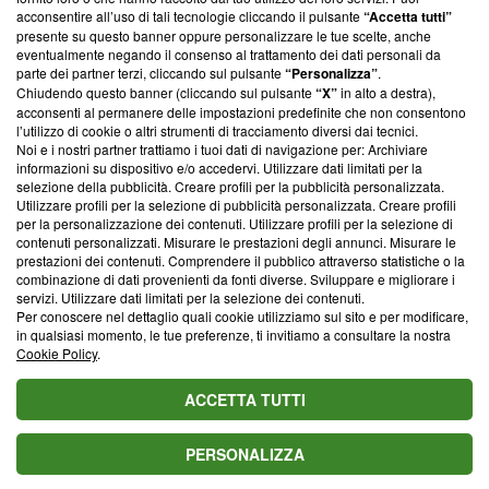
parte; Trust Project non ha ancora effettuato una verifica di
acconsentire all’uso di tali tecnologie cliccando il pulsante
“Accetta tutti”
conformità agli standard.
presente su questo banner oppure personalizzare le tue scelte, anche
eventualmente negando il consenso al trattamento dei dati personali da
parte dei partner terzi, cliccando sul pulsante
“Personalizza”
.
Su di noi
Chiudendo questo banner (cliccando sul pulsante
“X”
in alto a destra),
acconsenti al permanere delle impostazioni predefinite che non consentono
Team editoriale
l’utilizzo di cookie o altri strumenti di tracciamento diversi dai tecnici.
Noi e i nostri partner trattiamo i tuoi dati di navigazione per: Archiviare
Corporate
informazioni su dispositivo e/o accedervi. Utilizzare dati limitati per la
selezione della pubblicità. Creare profili per la pubblicità personalizzata.
Redazione
Utilizzare profili per la selezione di pubblicità personalizzata. Creare profili
per la personalizzazione dei contenuti. Utilizzare profili per la selezione di
Informativa Privacy
contenuti personalizzati. Misurare le prestazioni degli annunci. Misurare le
prestazioni dei contenuti. Comprendere il pubblico attraverso statistiche o la
Cookie Policy
combinazione di dati provenienti da fonti diverse. Sviluppare e migliorare i
servizi. Utilizzare dati limitati per la selezione dei contenuti.
Blasting SA, IDI CHE-247.845.224, Via Carlo Frasca, 3 - 6900
Per conoscere nel dettaglio quali cookie utilizziamo sul sito e per modificare,
Lugano (Svizzera) Tel:
+39 0690258937
in qualsiasi momento, le tue preferenze, ti invitiamo a consultare la nostra
Cookie Policy
.
© 2026 Blasting News
ACCETTA TUTTI
PERSONALIZZA