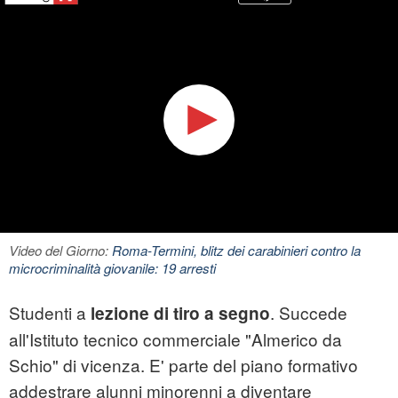
Video del Giorno:
Roma-Termini, blitz dei carabinieri contro la
microcriminalità giovanile: 19 arresti
Studenti a
. Succede
lezione di tiro a segno
all'Istituto tecnico commerciale "Almerico da
Schio" di
vicenza
. E' parte del piano formativo
addestrare alunni minorenni a diventare