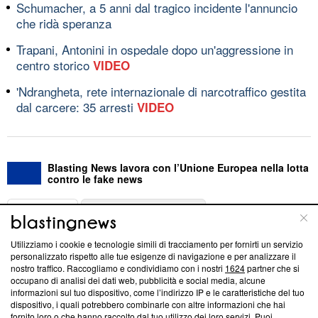
Schumacher, a 5 anni dal tragico incidente l'annuncio
che ridà speranza
Trapani, Antonini in ospedale dopo un'aggressione in
centro storico
VIDEO
'Ndrangheta, rete internazionale di narcotraffico gestita
dal carcere: 35 arresti
VIDEO
Blasting News lavora con l’Unione Europea nella lotta
contro le fake news
ABOUT
LINEA EDITORIALE
Utilizziamo i cookie e tecnologie simili di tracciamento per fornirti un servizio
Questa sezione offre informazioni trasparenti su Blasting
personalizzato rispetto alle tue esigenze di navigazione e per analizzare il
nostro traffico. Raccogliamo e condividiamo con i nostri
1624
partner che si
News, sui nostri processi editoriali e su come ci impegniamo a
occupano di analisi dei dati web, pubblicità e social media, alcune
creare news di qualità. Inoltre, afferma la nostra aderenza a
informazioni sul tuo dispositivo, come l’indirizzo IP e le caratteristiche del tuo
‘Trust Project - News with Integrity’
Blasting News non è
dispositivo, i quali potrebbero combinarle con altre informazioni che hai
ancora membro del programma, ma ha richiesto di farne
fornito loro o che hanno raccolto dal tuo utilizzo dei loro servizi. Puoi