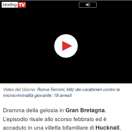
Video del Giorno:
Roma-Termini, blitz dei carabinieri contro la
microcriminalità giovanile: 19 arresti
Dramma della gelosia in
.
Gran Bretagna
L’episodio risale allo scorso febbraio ed è
accaduto in una villetta bifamiliare di
,
Hucknall