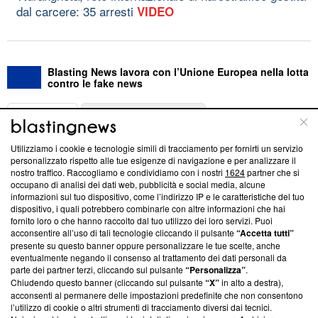
dal carcere: 35 arresti
VIDEO
Blasting News lavora con l’Unione Europea nella lotta
contro le fake news
ABOUT
LINEA EDITORIALE
Utilizziamo i cookie e tecnologie simili di tracciamento per fornirti un servizio
Questa sezione offre informazioni trasparenti su Blasting
personalizzato rispetto alle tue esigenze di navigazione e per analizzare il
nostro traffico. Raccogliamo e condividiamo con i nostri
1624
partner che si
News, sui nostri processi editoriali e su come ci impegniamo a
occupano di analisi dei dati web, pubblicità e social media, alcune
creare news di qualità. Inoltre, afferma la nostra aderenza a
informazioni sul tuo dispositivo, come l’indirizzo IP e le caratteristiche del tuo
‘Trust Project - News with Integrity’
Blasting News non è
dispositivo, i quali potrebbero combinarle con altre informazioni che hai
ancora membro del programma, ma ha richiesto di farne
fornito loro o che hanno raccolto dal tuo utilizzo dei loro servizi. Puoi
parte; Trust Project non ha ancora effettuato una verifica di
acconsentire all’uso di tali tecnologie cliccando il pulsante
“Accetta tutti”
conformità agli standard.
presente su questo banner oppure personalizzare le tue scelte, anche
eventualmente negando il consenso al trattamento dei dati personali da
parte dei partner terzi, cliccando sul pulsante
“Personalizza”
.
Su di noi
Chiudendo questo banner (cliccando sul pulsante
“X”
in alto a destra),
acconsenti al permanere delle impostazioni predefinite che non consentono
Team editoriale
l’utilizzo di cookie o altri strumenti di tracciamento diversi dai tecnici.