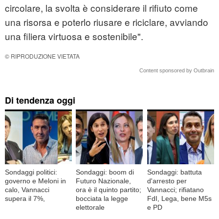
circolare, la svolta è considerare il rifiuto come
una risorsa e poterlo riusare e riciclare, avviando
una filiera virtuosa e sostenibile".
© RIPRODUZIONE VIETATA
Content sponsored by Outbrain
Di tendenza oggi
Sondaggi politici:
Sondaggi: boom di
Sondaggi: battuta
governo e Meloni in
Futuro Nazionale,
d'arresto per
calo, Vannacci
ora è il quinto partito;
Vannacci; rifiatano
supera il 7%,
bocciata la legge
FdI, Lega, bene M5s
elettorale
e PD