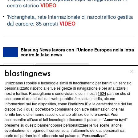
centro storico
VIDEO
'Ndrangheta, rete internazionale di narcotraffico gestita
dal carcere: 35 arresti
VIDEO
Blasting News lavora con l’Unione Europea nella lotta
contro le fake news
ABOUT
LINEA EDITORIALE
Utilizziamo i cookie e tecnologie simili di tracciamento per fornirti un servizio
Questa sezione offre informazioni trasparenti su Blasting
personalizzato rispetto alle tue esigenze di navigazione e per analizzare il
nostro traffico. Raccogliamo e condividiamo con i nostri
1624
partner che si
News, sui nostri processi editoriali e su come ci impegniamo a
occupano di analisi dei dati web, pubblicità e social media, alcune
creare news di qualità. Inoltre, afferma la nostra aderenza a
informazioni sul tuo dispositivo, come l’indirizzo IP e le caratteristiche del tuo
‘Trust Project - News with Integrity’
Blasting News non è
dispositivo, i quali potrebbero combinarle con altre informazioni che hai
ancora membro del programma, ma ha richiesto di farne
fornito loro o che hanno raccolto dal tuo utilizzo dei loro servizi. Puoi
parte; Trust Project non ha ancora effettuato una verifica di
acconsentire all’uso di tali tecnologie cliccando il pulsante
“Accetta tutti”
conformità agli standard.
presente su questo banner oppure personalizzare le tue scelte, anche
eventualmente negando il consenso al trattamento dei dati personali da
parte dei partner terzi, cliccando sul pulsante
“Personalizza”
.
Su di noi