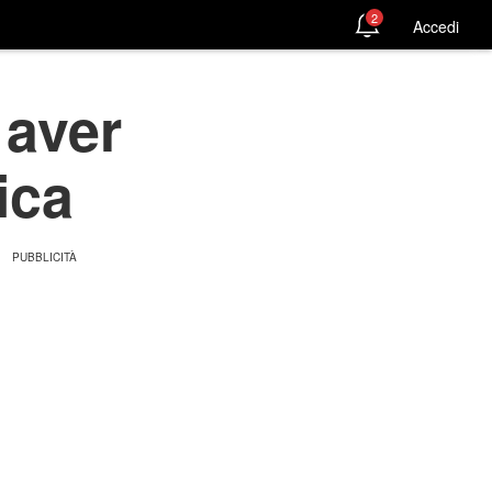
2
Accedi
 aver
ica