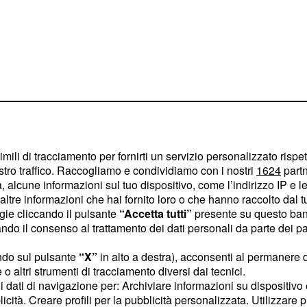
imili di tracciamento per fornirti un servizio personalizzato rispe
stro traffico. Raccogliamo e condividiamo con i nostri
1624
partn
le sue
 alcune informazioni sul tuo dispositivo, come l’indirizzo IP e le 
 migliorate ma
ltre informazioni che hai fornito loro o che hanno raccolto dal tuo
ogie cliccando il pulsante
“Accetta tutti”
presente su questo ban
o il consenso al trattamento dei dati personali da parte dei par
isperate, tanto che
ndo sul pulsante
“X”
in alto a destra), acconsenti al permanere 
ebbe sopravvissuto al
o altri strumenti di tracciamento diversi dai tecnici.
 in Australia. L'attore,
uoi dati di navigazione per: Archiviare informazioni su dispositivo 
licità. Creare profili per la pubblicità personalizzata. Utilizzare p
ivere al viaggio aereo