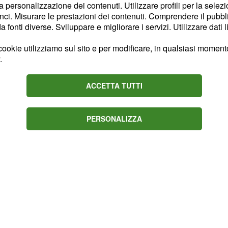
la personalizzazione dei contenuti. Utilizzare profili per la selez
uttura sanitaria in
ci. Misurare le prestazioni dei contenuti. Comprendere il pubblic
 cure. Una volta che le
fonti diverse. Sviluppare e migliorare i servizi. Utilizzare dati l
ia, l'attore è stato
ookie utilizziamo sul sito e per modificare, in qualsiasi momento,
dove si trova attualmente
.
 avvenuto il 24 dicembre.
ro ora
: il
migliorate
ACCETTA TUTTI
to la notizia, parla di
a che rimane comunque
PERSONALIZZA