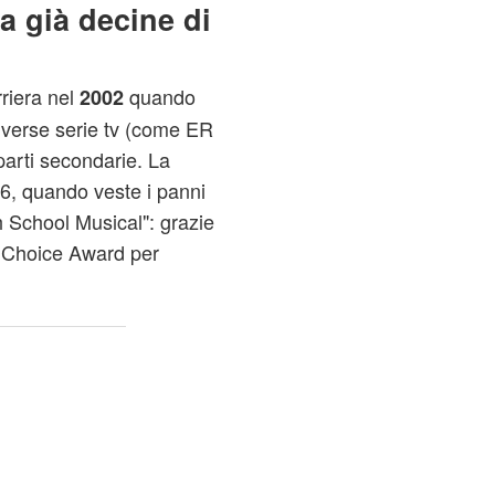
a già decine di
rriera nel
quando
2002
iverse serie tv (come ER
arti secondarie. La
06, quando veste i panni
h School Musical": grazie
een Choice Award per