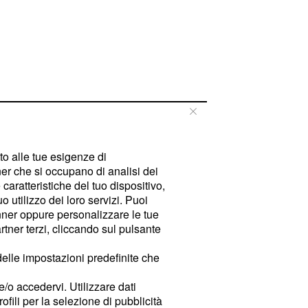
tto alle tue esigenze di
er che si occupano di analisi dei
caratteristiche del tuo dispositivo,
 utilizzo dei loro servizi. Puoi
ner oppure personalizzare le tue
tner terzi, cliccando sul pulsante
delle impostazioni predefinite che
e/o accedervi. Utilizzare dati
rofili per la selezione di pubblicità