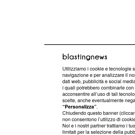
Utilizziamo i cookie e tecnologie s
navigazione e per analizzare il no
Trasferito negli USA, 
dati web, pubblicità e social media,
condizioni sarebbero
i quali potrebbero combinarle con a
acconsentire all’uso di tali tecnol
restano gravi
scelte, anche eventualmente negand
“Personalizza”
.
Le condizioni sono subito apparse d
Chiudendo questo banner (clicca
l'equipe medica temeva che non sar
non consentono l’utilizzo di cookie 
viaggio verso l'ospedale di Brisbane,
Noi e i nostri partner trattiamo i t
limitati per la selezione della pubb
fortunatamente, è riuscito a sopravv