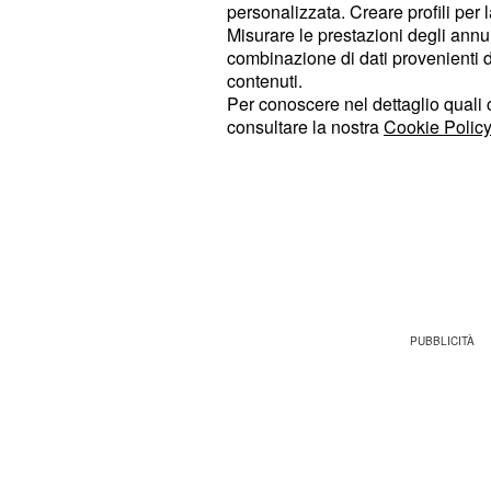
personalizzata. Creare profili per 
ed è rimasto ricoverato presso la str
Misurare le prestazioni degli annun
Australia, dove ha ricevuto le prime
combinazione di dati provenienti da 
contenuti.
condizioni si sono stabilizzate, tuttav
Per conoscere nel dettaglio quali c
trasferito con successo negli USA, 
consultare la nostra
Cookie Policy
ricoverato. Il trasferimento sarebbe
Le c
di Zac Efron sarebbe
ondizioni
"Daily Mail", che per primo ha riporta
una situazione che è migliorata m
.
grave