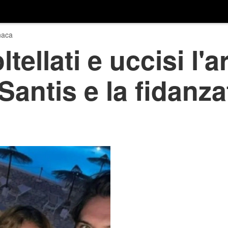
naca
tellati e uccisi l'a
Santis e la fidanz