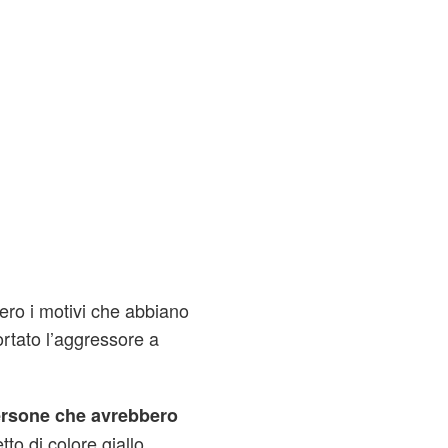
ero i motivi che abbiano
ortato l’aggressore a
ersone che avrebbero
to di colore giallo.