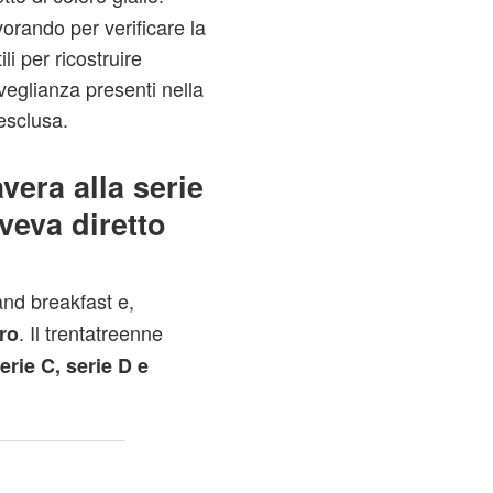
vorando per verificare la
li per ricostruire
veglianza presenti nella
esclusa.
era alla serie
veva diretto
nd breakfast e,
. Il trentatreenne
tro
serie C, serie D e