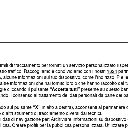
imili di tracciamento per fornirti un servizio personalizzato rispe
stro traffico. Raccogliamo e condividiamo con i nostri
1624
partn
 alcune informazioni sul tuo dispositivo, come l’indirizzo IP e le 
ltre informazioni che hai fornito loro o che hanno raccolto dal tuo
ri del soccorso del 118
ogie cliccando il pulsante
“Accetta tutti”
presente su questo ban
 accertare il decesso di
o il consenso al trattamento dei dati personali da parte dei par
delle profonde ferite
ndo sul pulsante
“X”
in alto a destra), acconsenti al permanere 
io. Sul posto i carabinieri
o altri strumenti di tracciamento diversi dai tecnici.
one De Castris, capo
uoi dati di navigazione per: Archiviare informazioni su dispositivo 
licità. Creare profili per la pubblicità personalizzata. Utilizzare p