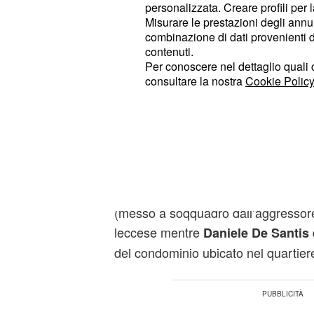
personalizzata. Creare profili per 
Misurare le prestazioni degli annun
La violenta discussio
combinazione di dati provenienti da 
contenuti.
duplice delitto nell'a
Per conoscere nel dettaglio quali c
consultare la nostra
Cookie Policy
Daniele De Santis
Il luogo del delitto è stato circoscri
dai militari del reparto investigazion
tentativo di recuperare ogni elemento 
duplice omicidio. Il corpo di
Eleono
Seclì, è stato ritrovato
all’interno 
(messo a soqquadro dall’aggressore) 
leccese mentre
Daniele De Santis e
del condominio ubicato nel quartier