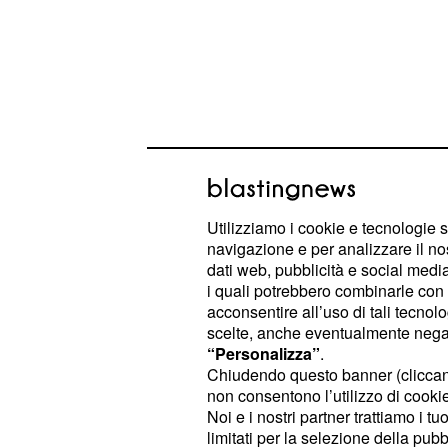
Utilizziamo i cookie e tecnologie s
navigazione e per analizzare il no
dati web, pubblicità e social media,
i quali potrebbero combinarle con a
Immediato l’intervento degli operato
acconsentire all’uso di tali tecnol
che non hanno potuto fare altro che
scelte, anche eventualmente negand
“Personalizza”
.
De Santis e della fidanzata a causa 
Chiudendo questo banner (clicca
provocate dai colpi dell'arma da tagl
non consentono l’utilizzo di cookie 
del Nucleo operativo e Leonardo Le
Noi e i nostri partner trattiamo i t
limitati per la selezione della pubb
della Procura di Lecce.