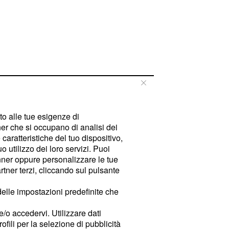
tto alle tue esigenze di
er che si occupano di analisi dei
caratteristiche del tuo dispositivo,
 utilizzo dei loro servizi. Puoi
ner oppure personalizzare le tue
tner terzi, cliccando sul pulsante
delle impostazioni predefinite che
e/o accedervi. Utilizzare dati
rofili per la selezione di pubblicità