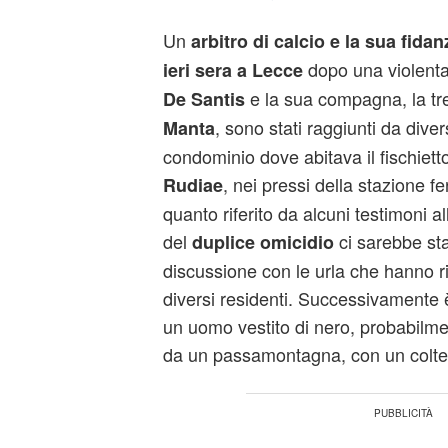
Un
arbitro di calcio e la sua fida
dopo una violenta 
ieri sera a Lecce
e la sua compagna, la t
De Santis
, sono stati raggiunti da divers
Manta
condominio dove abitava il fischiett
, nei pressi della stazione f
Rudiae
quanto riferito da alcuni testimoni al
del
ci sarebbe sta
duplice omicidio
discussione con le urla che hanno ri
diversi residenti. Successivamente è
un uomo vestito di nero, probabilmen
da un passamontagna, con un coltel