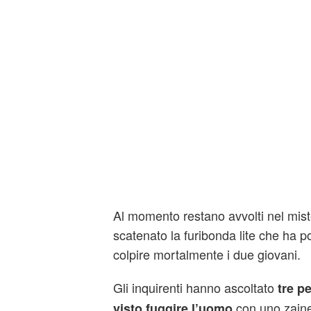
Al momento restano avvolti nel mist
scatenato la furibonda lite che ha p
colpire mortalmente i due giovani.
Gli inquirenti hanno ascoltato
tre p
con uno zainet
visto fuggire l’uomo