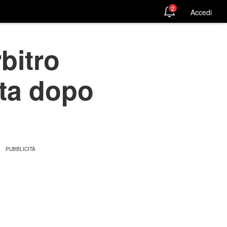
2
Accedi
rbitro
ata dopo