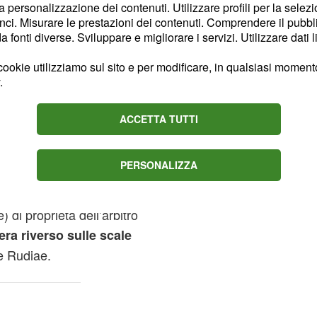
la personalizzazione dei contenuti. Utilizzare profili per la selez
ci. Misurare le prestazioni dei contenuti. Comprendere il pubblic
ne prima del
fonti diverse. Sviluppare e migliorare i servizi. Utilizzare dati l
ppartamento di
ookie utilizziamo sul sito e per modificare, in qualsiasi momento,
.
tto e passato al setaccio
ACCETTA TUTTI
i scientifiche di Lecce nel
utile per ricostruire il
PERSONALIZZA
, originaria di
ra Manta
dell’appartamento
di proprietà dell’arbitro
ra riverso sulle scale
e Rudiae.