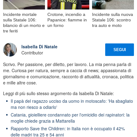
Incidente mortale
Crotone, incendio a
Incidente sulla nuova
sulla Statale 106:
Papanice: fiamme in
Statale 106: scontro
bilancio di un morto e
un forno
tra auto e moto
tre feriti
Isabella Di Natale
SEGUI
Contributor
Scrivo. Per passione, per diletto, per lavoro. La mia penna parla di
me. Curiosa per natura, sempre a caccia di news; appassionata di
giornalismo e comunicazione, racconto di attualità, cronaca, politica
e mille altre cose.
Leggi di più sullo stesso argomento da Isabella Di Natale:
Il papà del ragazzo ucciso da uomo in motoscafo: 'Ha sbagliato
ma non riesco a odiarlo'
Catania, gioielliere condannato per l'omicidio dei rapinatori: la
moglie chiede grazia a Mattarella
Rapporto Save the Children: in Italia non è occupato il 42%
delle madri tra 25 e 54 anni