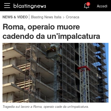
2
Accedi
NEWS & VIDEO
Blasting News Italia
>
Cronaca
Roma, operaio muore
cadendo da un'impalcatura
Tragedia sul lavoro a Roma, operaio cade da un'impalcatura.