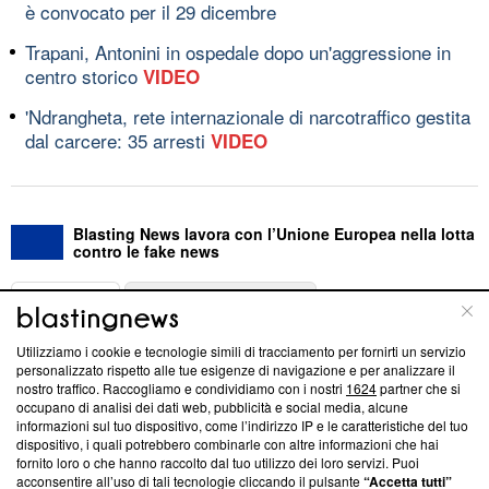
è convocato per il 29 dicembre
Trapani, Antonini in ospedale dopo un'aggressione in
centro storico
VIDEO
'Ndrangheta, rete internazionale di narcotraffico gestita
dal carcere: 35 arresti
VIDEO
Blasting News lavora con l’Unione Europea nella lotta
contro le fake news
ABOUT
LINEA EDITORIALE
Utilizziamo i cookie e tecnologie simili di tracciamento per fornirti un servizio
Questa sezione offre informazioni trasparenti su Blasting
personalizzato rispetto alle tue esigenze di navigazione e per analizzare il
nostro traffico. Raccogliamo e condividiamo con i nostri
1624
partner che si
News, sui nostri processi editoriali e su come ci impegniamo a
occupano di analisi dei dati web, pubblicità e social media, alcune
creare news di qualità. Inoltre, afferma la nostra aderenza a
informazioni sul tuo dispositivo, come l’indirizzo IP e le caratteristiche del tuo
‘Trust Project - News with Integrity’
Blasting News non è
dispositivo, i quali potrebbero combinarle con altre informazioni che hai
ancora membro del programma, ma ha richiesto di farne
fornito loro o che hanno raccolto dal tuo utilizzo dei loro servizi. Puoi
parte; Trust Project non ha ancora effettuato una verifica di
acconsentire all’uso di tali tecnologie cliccando il pulsante
“Accetta tutti”