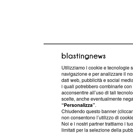
Utilizziamo i cookie e tecnologie s
navigazione e per analizzare il no
dati web, pubblicità e social media,
i quali potrebbero combinarle con a
Un ponteggio era stato montato al fi
acconsentire all’uso di tali tecnol
scelte, anche eventualmente negand
di una delle 150 sale conosciute a
“Personalizza”
.
Aurea, la sala 72. E, proprio in cor
Chiudendo questo banner (clicca
nord della copertura della sala, gli
a
non consentono l’utilizzo di cookie 
Noi e i nostri partner trattiamo i t
si imbatterono in una grande e cur
limitati per la selezione della pubb