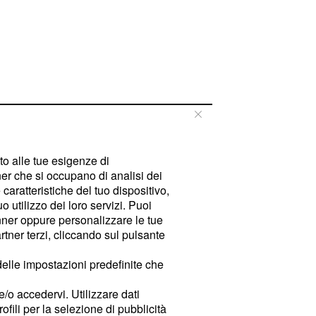
tto alle tue esigenze di
er che si occupano di analisi dei
caratteristiche del tuo dispositivo,
 utilizzo dei loro servizi. Puoi
ner oppure personalizzare le tue
tner terzi, cliccando sul pulsante
delle impostazioni predefinite che
e/o accedervi. Utilizzare dati
rofili per la selezione di pubblicità