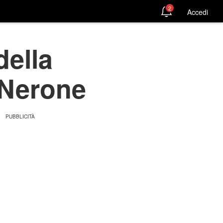
2
Accedi
della
 Nerone