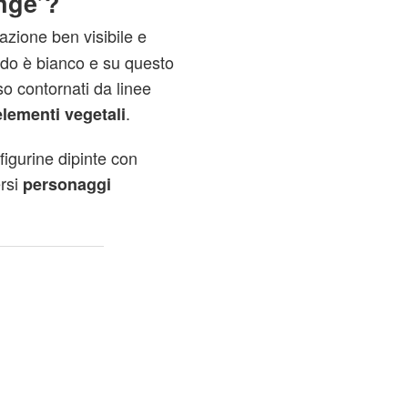
inge’?
zione ben visibile e
ndo è bianco e su questo
sso contornati da linee
.
elementi vegetali
 figurine dipinte con
ersi
personaggi