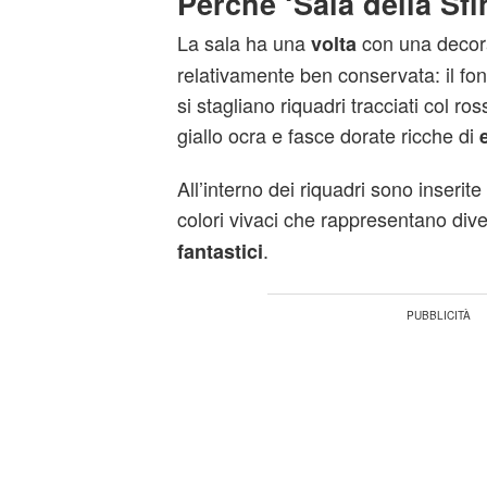
Perché ‘Sala della Sf
La sala ha una
con una decora
volta
relativamente ben conservata: il fo
si stagliano riquadri tracciati col ro
giallo ocra e fasce dorate ricche di
All’interno dei riquadri sono inserite
colori vivaci che rappresentano div
.
fantastici