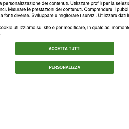
onario responsabile della
la personalizzazione dei contenuti. Utilizzare profili per la selez
.
sio
ci. Misurare le prestazioni dei contenuti. Comprendere il pubblic
fonti diverse. Sviluppare e migliorare i servizi. Utilizzare dati l
lla di mettere in salvo
ookie utilizziamo sul sito e per modificare, in qualsiasi momento,
 è concluso proprio
.
 si è riusciti a penetrare
terrata e sepolta sotto
ACCETTA TUTTI
architetti di Traiano, il
ruire un imponente
PERSONALIZZA