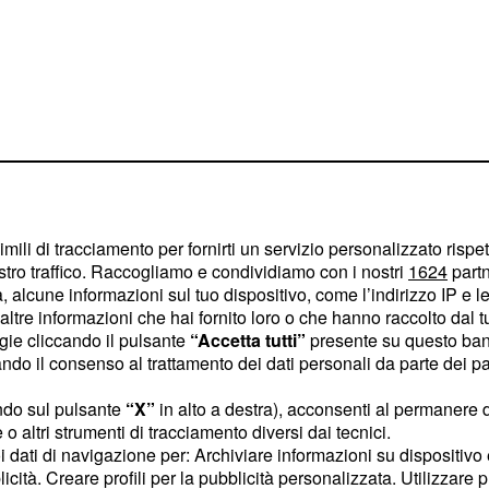
imili di tracciamento per fornirti un servizio personalizzato rispe
stro traffico. Raccogliamo e condividiamo con i nostri
1624
partn
 alcune informazioni sul tuo dispositivo, come l’indirizzo IP e le 
ltre informazioni che hai fornito loro o che hanno raccolto dal tuo
ne di restaurare la volta
ogie cliccando il pulsante
“Accetta tutti”
presente su questo ban
o il consenso al trattamento dei dati personali da parte dei par
ttualmente della Domus
rispondenza dell’imposta
ndo sul pulsante
“X”
in alto a destra), acconsenti al permanere 
rcheologi
e i restauratori
o altri strumenti di tracciamento diversi dai tecnici.
uoi dati di navigazione per: Archiviare informazioni su dispositivo 
iosa apertura, come
licità. Creare profili per la pubblicità personalizzata. Utilizzare p