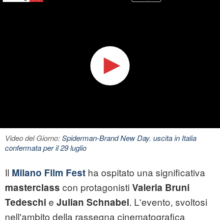
Video del Giorno:
Spiderman-Brand New Day. uscita in Italia
confermata per il 29 luglio
Il
ha ospitato una significativa
Milano Film Fest
con protagonisti
masterclass
Valeria Bruni
e
. L'evento, svoltosi
Tedeschi
Julian Schnabel
nell'ambito della rassegna cinematografica