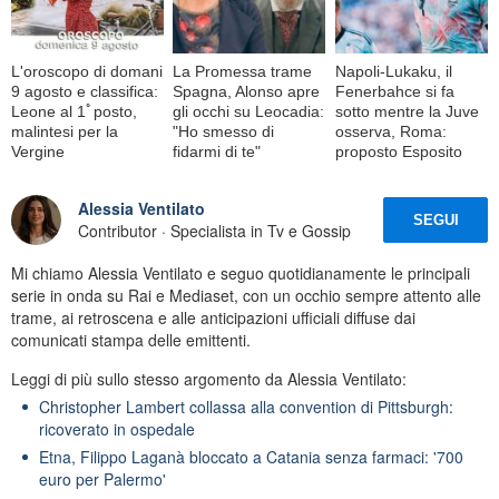
L'oroscopo di domani
La Promessa trame
Napoli-Lukaku, il
9 agosto e classifica:
Spagna, Alonso apre
Fenerbahce si fa
Leone al 1ﾟposto,
gli occhi su Leocadia:
sotto mentre la Juve
malintesi per la
"Ho smesso di
osserva, Roma:
Vergine
fidarmi di te"
proposto Esposito
Alessia Ventilato
SEGUI
Contributor · Specialista in Tv e Gossip
Mi chiamo Alessia Ventilato e seguo quotidianamente le principali
serie in onda su Rai e Mediaset, con un occhio sempre attento alle
trame, ai retroscena e alle anticipazioni ufficiali diffuse dai
comunicati stampa delle emittenti.
Leggi di più sullo stesso argomento da Alessia Ventilato:
Christopher Lambert collassa alla convention di Pittsburgh:
ricoverato in ospedale
Etna, Filippo Laganà bloccato a Catania senza farmaci: '700
euro per Palermo'