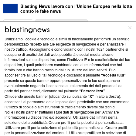
Blasting News lavora con l’Unione Europea nella lotta
contro le fake news
ABOUT
LINEA EDITORIALE
Utilizziamo i cookie e tecnologie simili di tracciamento per fornirti un servizio
Questa sezione offre informazioni trasparenti su Blasting
personalizzato rispetto alle tue esigenze di navigazione e per analizzare il
nostro traffico. Raccogliamo e condividiamo con i nostri
1624
partner che si
News, sui nostri processi editoriali e su come ci impegniamo a
occupano di analisi dei dati web, pubblicità e social media, alcune
creare news di qualità. Inoltre, afferma la nostra aderenza a
informazioni sul tuo dispositivo, come l’indirizzo IP e le caratteristiche del tuo
‘Trust Project - News with Integrity’
Blasting News non è
dispositivo, i quali potrebbero combinarle con altre informazioni che hai
ancora membro del programma, ma ha richiesto di farne
fornito loro o che hanno raccolto dal tuo utilizzo dei loro servizi. Puoi
parte; Trust Project non ha ancora effettuato una verifica di
acconsentire all’uso di tali tecnologie cliccando il pulsante
“Accetta tutti”
conformità agli standard.
presente su questo banner oppure personalizzare le tue scelte, anche
eventualmente negando il consenso al trattamento dei dati personali da
parte dei partner terzi, cliccando sul pulsante
“Personalizza”
.
Su di noi
Chiudendo questo banner (cliccando sul pulsante
“X”
in alto a destra),
acconsenti al permanere delle impostazioni predefinite che non consentono
Team editoriale
l’utilizzo di cookie o altri strumenti di tracciamento diversi dai tecnici.
Noi e i nostri partner trattiamo i tuoi dati di navigazione per: Archiviare
Corporate
informazioni su dispositivo e/o accedervi. Utilizzare dati limitati per la
selezione della pubblicità. Creare profili per la pubblicità personalizzata.
Redazione
Utilizzare profili per la selezione di pubblicità personalizzata. Creare profili
per la personalizzazione dei contenuti. Utilizzare profili per la selezione di
Informativa Privacy