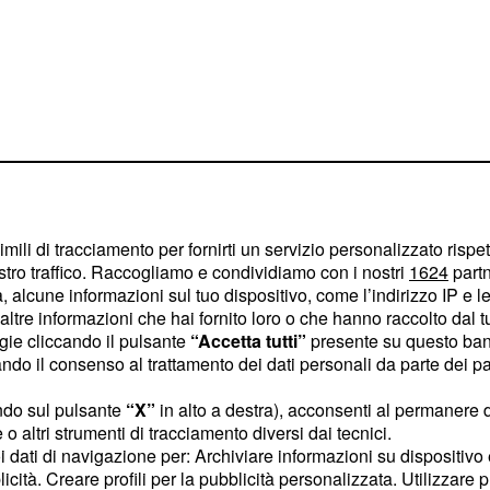
imili di tracciamento per fornirti un servizio personalizzato rispe
stro traffico. Raccogliamo e condividiamo con i nostri
1624
partn
 alcune informazioni sul tuo dispositivo, come l’indirizzo IP e le 
ltre informazioni che hai fornito loro o che hanno raccolto dal tuo
r l’energia, la riduzione
ogie cliccando il pulsante
“Accetta tutti”
presente su questo ban
 anche nei prossimi
o il consenso al trattamento dei dati personali da parte dei par
onseguenze della
ndo sul pulsante
“X”
in alto a destra), acconsenti al permanere 
o altri strumenti di tracciamento diversi dai tecnici.
uoi dati di navigazione per: Archiviare informazioni su dispositivo 
lle quotazioni
licità. Creare profili per la pubblicità personalizzata. Utilizzare p