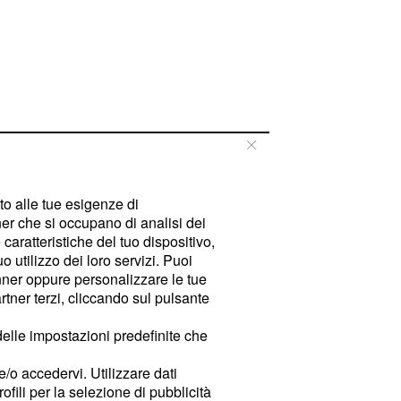
tto alle tue esigenze di
er che si occupano di analisi dei
caratteristiche del tuo dispositivo,
 utilizzo dei loro servizi. Puoi
ner oppure personalizzare le tue
tner terzi, cliccando sul pulsante
delle impostazioni predefinite che
e/o accedervi. Utilizzare dati
rofili per la selezione di pubblicità