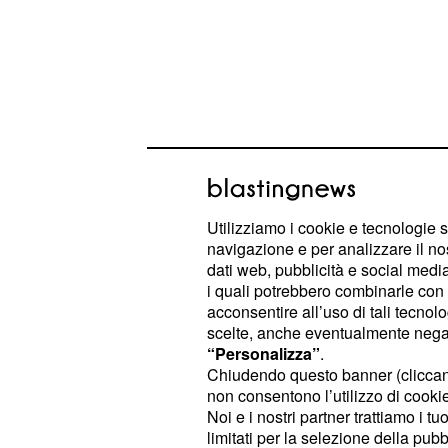
Utilizziamo i cookie e tecnologie s
navigazione e per analizzare il no
dati web, pubblicità e social media,
i quali potrebbero combinarle con a
Inoltre, secondo sempre L’Autorità pe
acconsentire all’uso di tali tecnol
del fabbisogno potrebbe proseguire
scelte, anche eventualmente negand
mesi, anche per il
protrarsi delle c
“Personalizza”
.
Chiudendo questo banner (clicca
pandemia
da
.
Coronavirus
non consentono l’utilizzo di cookie 
Noi e i nostri partner trattiamo i t
Gli effetti del calo de
limitati per la selezione della pubb