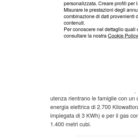
personalizzata. Creare profili per 
delle materie prime su
Misurare le prestazioni degli annun
combinazione di dati provenienti da 
gas e luce
contenuti.
Per conoscere nel dettaglio quali c
I ribassi delle quotazioni per le
mate
consultare la nostra
Cookie Policy
all’ingrosso dovrebbero avere effetti
luce e gas per i consumatori in mag
relativamente al secondo trimestre.
Infatti, nell’aggiornamento trimestra
è stato comunicato un calo, per la ‘
-18,3% per la luce e -13,5% per il ga
utenza rientrano le famiglie con u
energia elettrica di 2.700 Kilowatto
impiegata di 3 KWh) e per il gas c
1.400 metri cubi.