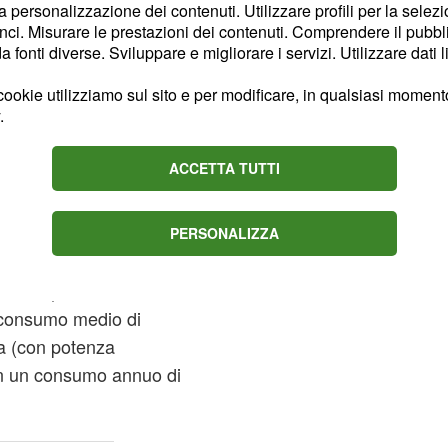
la personalizzazione dei contenuti. Utilizzare profili per la selez
lle bollette di
ci. Misurare le prestazioni dei contenuti. Comprendere il pubblic
fonti diverse. Sviluppare e migliorare i servizi. Utilizzare dati l
ookie utilizziamo sul sito e per modificare, in qualsiasi momento,
nei marcati
rie prime
.
 positivi sulle
di
bollette
giore tutela
ACCETTA TUTTI
le presentato dall’Arera,
PERSONALIZZA
’ pari a
famiglia tipo
s. In questa fascia di
n consumo medio di
ra (con potenza
on un consumo annuo di