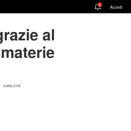
2
Accedi
razie al
 materie