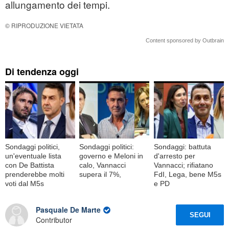
allungamento dei tempi.
© RIPRODUZIONE VIETATA
Content sponsored by Outbrain
Di tendenza oggi
Sondaggi politici,
Sondaggi politici:
Sondaggi: battuta
un'eventuale lista
governo e Meloni in
d'arresto per
con De Battista
calo, Vannacci
Vannacci; rifiatano
prenderebbe molti
supera il 7%,
FdI, Lega, bene M5s
voti dal M5s
e PD
Pasquale De Marte
SEGUI
Contributor