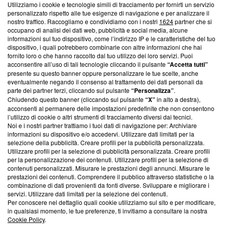
Utilizziamo i cookie e tecnologie simili di tracciamento per fornirti un servizio
Questa sezione offre informazioni trasparenti su Blasting
personalizzato rispetto alle tue esigenze di navigazione e per analizzare il
nostro traffico. Raccogliamo e condividiamo con i nostri
1624
partner che si
News, sui nostri processi editoriali e su come ci impegniamo a
occupano di analisi dei dati web, pubblicità e social media, alcune
creare news di qualità. Inoltre, afferma la nostra aderenza a
informazioni sul tuo dispositivo, come l’indirizzo IP e le caratteristiche del tuo
‘Trust Project - News with Integrity’
Blasting News non è
dispositivo, i quali potrebbero combinarle con altre informazioni che hai
ancora membro del programma, ma ha richiesto di farne
fornito loro o che hanno raccolto dal tuo utilizzo dei loro servizi. Puoi
parte; Trust Project non ha ancora effettuato una verifica di
acconsentire all’uso di tali tecnologie cliccando il pulsante
“Accetta tutti”
conformità agli standard.
presente su questo banner oppure personalizzare le tue scelte, anche
eventualmente negando il consenso al trattamento dei dati personali da
parte dei partner terzi, cliccando sul pulsante
“Personalizza”
.
Su di noi
Chiudendo questo banner (cliccando sul pulsante
“X”
in alto a destra),
acconsenti al permanere delle impostazioni predefinite che non consentono
Team editoriale
l’utilizzo di cookie o altri strumenti di tracciamento diversi dai tecnici.
Noi e i nostri partner trattiamo i tuoi dati di navigazione per: Archiviare
Corporate
informazioni su dispositivo e/o accedervi. Utilizzare dati limitati per la
selezione della pubblicità. Creare profili per la pubblicità personalizzata.
Redazione
Utilizzare profili per la selezione di pubblicità personalizzata. Creare profili
per la personalizzazione dei contenuti. Utilizzare profili per la selezione di
Informativa Privacy
contenuti personalizzati. Misurare le prestazioni degli annunci. Misurare le
prestazioni dei contenuti. Comprendere il pubblico attraverso statistiche o la
Cookie Policy
combinazione di dati provenienti da fonti diverse. Sviluppare e migliorare i
servizi. Utilizzare dati limitati per la selezione dei contenuti.
Blasting SA, IDI CHE-247.845.224, Via Carlo Frasca, 3 - 6900
Per conoscere nel dettaglio quali cookie utilizziamo sul sito e per modificare,
Lugano (Svizzera) Tel:
+39 0690258937
in qualsiasi momento, le tue preferenze, ti invitiamo a consultare la nostra
Cookie Policy
.