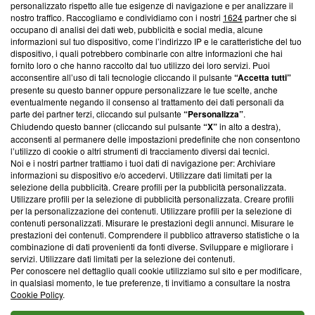
Questa sezione offre informazioni trasparenti su Blasting
personalizzato rispetto alle tue esigenze di navigazione e per analizzare il
nostro traffico. Raccogliamo e condividiamo con i nostri
1624
partner che si
News, sui nostri processi editoriali e su come ci impegniamo a
occupano di analisi dei dati web, pubblicità e social media, alcune
creare news di qualità. Inoltre, afferma la nostra aderenza a
informazioni sul tuo dispositivo, come l’indirizzo IP e le caratteristiche del tuo
‘Trust Project - News with Integrity’
Blasting News non è
dispositivo, i quali potrebbero combinarle con altre informazioni che hai
ancora membro del programma, ma ha richiesto di farne
fornito loro o che hanno raccolto dal tuo utilizzo dei loro servizi. Puoi
parte; Trust Project non ha ancora effettuato una verifica di
acconsentire all’uso di tali tecnologie cliccando il pulsante
“Accetta tutti”
conformità agli standard.
presente su questo banner oppure personalizzare le tue scelte, anche
eventualmente negando il consenso al trattamento dei dati personali da
parte dei partner terzi, cliccando sul pulsante
“Personalizza”
.
Su di noi
Chiudendo questo banner (cliccando sul pulsante
“X”
in alto a destra),
acconsenti al permanere delle impostazioni predefinite che non consentono
Team editoriale
l’utilizzo di cookie o altri strumenti di tracciamento diversi dai tecnici.
Noi e i nostri partner trattiamo i tuoi dati di navigazione per: Archiviare
Corporate
informazioni su dispositivo e/o accedervi. Utilizzare dati limitati per la
selezione della pubblicità. Creare profili per la pubblicità personalizzata.
Redazione
Utilizzare profili per la selezione di pubblicità personalizzata. Creare profili
per la personalizzazione dei contenuti. Utilizzare profili per la selezione di
Informativa Privacy
contenuti personalizzati. Misurare le prestazioni degli annunci. Misurare le
prestazioni dei contenuti. Comprendere il pubblico attraverso statistiche o la
Cookie Policy
combinazione di dati provenienti da fonti diverse. Sviluppare e migliorare i
servizi. Utilizzare dati limitati per la selezione dei contenuti.
Blasting SA, IDI CHE-247.845.224, Via Carlo Frasca, 3 - 6900
Per conoscere nel dettaglio quali cookie utilizziamo sul sito e per modificare,
Lugano (Svizzera) Tel:
+39 0690258937
in qualsiasi momento, le tue preferenze, ti invitiamo a consultare la nostra
Cookie Policy
.
© 2026 Blasting News