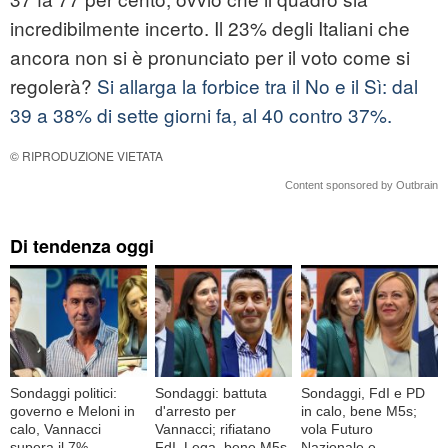
incredibilmente incerto. Il 23% degli Italiani che
ancora non si è pronunciato per il voto come si
regolerà?
Si allarga la forbice tra il No e il Sì: dal
39 a 38% di sette giorni fa, al 40 contro 37%.
© RIPRODUZIONE VIETATA
Content sponsored by Outbrain
Di tendenza oggi
Sondaggi politici:
Sondaggi: battuta
Sondaggi, FdI e PD
governo e Meloni in
d'arresto per
in calo, bene M5s;
calo, Vannacci
Vannacci; rifiatano
vola Futuro
supera il 7%,
FdI, Lega, bene M5s
Nazionale e