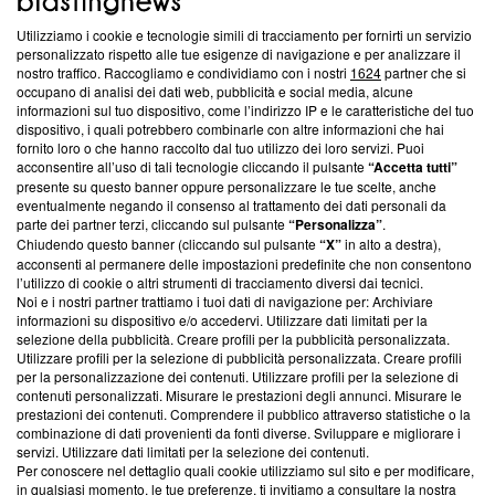
Utilizziamo i cookie e tecnologie simili di tracciamento per fornirti un servizio
Questa sezione offre informazioni trasparenti su Blasting
personalizzato rispetto alle tue esigenze di navigazione e per analizzare il
nostro traffico. Raccogliamo e condividiamo con i nostri
1624
partner che si
News, sui nostri processi editoriali e su come ci impegniamo a
occupano di analisi dei dati web, pubblicità e social media, alcune
creare news di qualità. Inoltre, afferma la nostra aderenza a
informazioni sul tuo dispositivo, come l’indirizzo IP e le caratteristiche del tuo
‘Trust Project - News with Integrity’
Blasting News non è
dispositivo, i quali potrebbero combinarle con altre informazioni che hai
ancora membro del programma, ma ha richiesto di farne
fornito loro o che hanno raccolto dal tuo utilizzo dei loro servizi. Puoi
parte; Trust Project non ha ancora effettuato una verifica di
acconsentire all’uso di tali tecnologie cliccando il pulsante
“Accetta tutti”
conformità agli standard.
presente su questo banner oppure personalizzare le tue scelte, anche
eventualmente negando il consenso al trattamento dei dati personali da
parte dei partner terzi, cliccando sul pulsante
“Personalizza”
.
Su di noi
Chiudendo questo banner (cliccando sul pulsante
“X”
in alto a destra),
acconsenti al permanere delle impostazioni predefinite che non consentono
Team editoriale
l’utilizzo di cookie o altri strumenti di tracciamento diversi dai tecnici.
Noi e i nostri partner trattiamo i tuoi dati di navigazione per: Archiviare
Corporate
informazioni su dispositivo e/o accedervi. Utilizzare dati limitati per la
selezione della pubblicità. Creare profili per la pubblicità personalizzata.
Redazione
Utilizzare profili per la selezione di pubblicità personalizzata. Creare profili
per la personalizzazione dei contenuti. Utilizzare profili per la selezione di
Informativa Privacy
contenuti personalizzati. Misurare le prestazioni degli annunci. Misurare le
prestazioni dei contenuti. Comprendere il pubblico attraverso statistiche o la
Cookie Policy
combinazione di dati provenienti da fonti diverse. Sviluppare e migliorare i
servizi. Utilizzare dati limitati per la selezione dei contenuti.
Blasting SA, IDI CHE-247.845.224, Via Carlo Frasca, 3 - 6900
Per conoscere nel dettaglio quali cookie utilizziamo sul sito e per modificare,
Lugano (Svizzera) Tel:
+39 0690258937
in qualsiasi momento, le tue preferenze, ti invitiamo a consultare la nostra