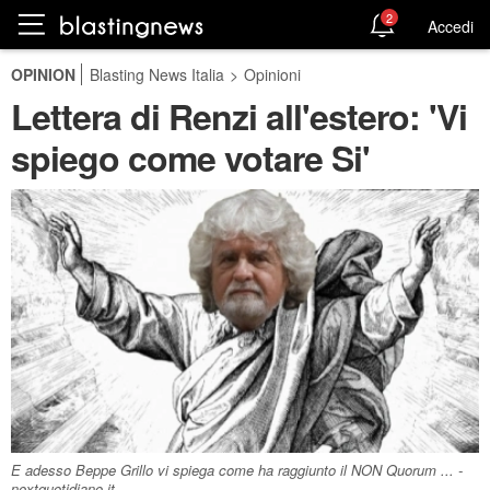
2
Accedi
OPINION
Blasting News Italia
>
Opinioni
Lettera di Renzi all'estero: 'Vi
spiego come votare Si'
E adesso Beppe Grillo vi spiega come ha raggiunto il NON Quorum ... -
nextquotidiano.it