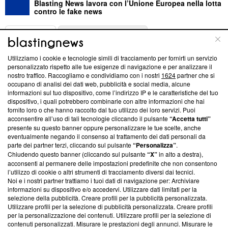
Blasting News lavora con l’Unione Europea nella lotta
contro le fake news
ABOUT
LINEA EDITORIALE
Utilizziamo i cookie e tecnologie simili di tracciamento per fornirti un servizio
Questa sezione offre informazioni trasparenti su Blasting
personalizzato rispetto alle tue esigenze di navigazione e per analizzare il
nostro traffico. Raccogliamo e condividiamo con i nostri
1624
partner che si
News, sui nostri processi editoriali e su come ci impegniamo a
occupano di analisi dei dati web, pubblicità e social media, alcune
creare news di qualità. Inoltre, afferma la nostra aderenza a
informazioni sul tuo dispositivo, come l’indirizzo IP e le caratteristiche del tuo
‘Trust Project - News with Integrity’
Blasting News non è
dispositivo, i quali potrebbero combinarle con altre informazioni che hai
ancora membro del programma, ma ha richiesto di farne
fornito loro o che hanno raccolto dal tuo utilizzo dei loro servizi. Puoi
parte; Trust Project non ha ancora effettuato una verifica di
acconsentire all’uso di tali tecnologie cliccando il pulsante
“Accetta tutti”
conformità agli standard.
presente su questo banner oppure personalizzare le tue scelte, anche
eventualmente negando il consenso al trattamento dei dati personali da
parte dei partner terzi, cliccando sul pulsante
“Personalizza”
.
Su di noi
Chiudendo questo banner (cliccando sul pulsante
“X”
in alto a destra),
acconsenti al permanere delle impostazioni predefinite che non consentono
Team editoriale
l’utilizzo di cookie o altri strumenti di tracciamento diversi dai tecnici.
Noi e i nostri partner trattiamo i tuoi dati di navigazione per: Archiviare
Corporate
informazioni su dispositivo e/o accedervi. Utilizzare dati limitati per la
selezione della pubblicità. Creare profili per la pubblicità personalizzata.
Redazione
Utilizzare profili per la selezione di pubblicità personalizzata. Creare profili
per la personalizzazione dei contenuti. Utilizzare profili per la selezione di
Informativa Privacy
contenuti personalizzati. Misurare le prestazioni degli annunci. Misurare le