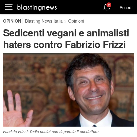
2
Accedi
OPINION
Blasting News Italia
>
Opinioni
Sedicenti vegani e animalisti
haters contro Fabrizio Frizzi
Fabrizio Frizzi: l'odio social non risparmia il conduttore