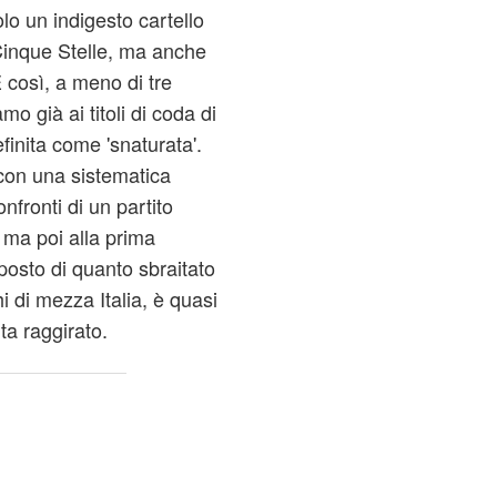
lo un indigesto cartello
i Cinque Stelle, ma anche
E così, a meno di tre
amo già ai titoli di coda di
efinita come 'snaturata'.
con una sistematica
fronti di un partito
, ma poi alla prima
pposto di quanto sbraitato
hi di mezza Italia, è quasi
nta raggirato.