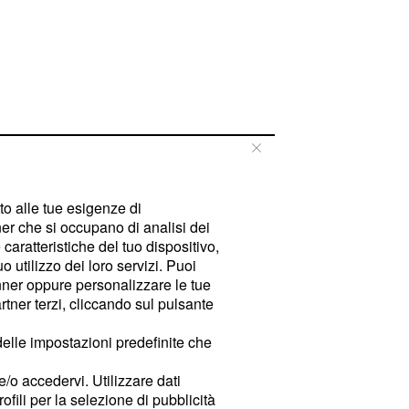
tto alle tue esigenze di
er che si occupano di analisi dei
caratteristiche del tuo dispositivo,
 utilizzo dei loro servizi. Puoi
ner oppure personalizzare le tue
tner terzi, cliccando sul pulsante
delle impostazioni predefinite che
e/o accedervi. Utilizzare dati
rofili per la selezione di pubblicità