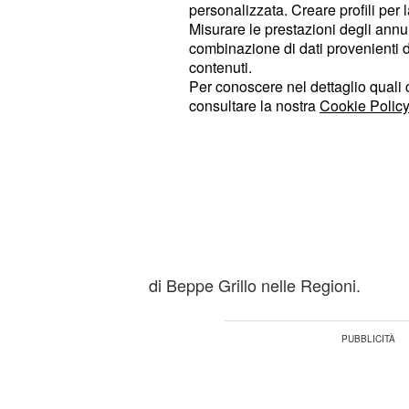
sotto le effigi del centrosinistra e de
personalizzata. Creare profili per 
Misurare le prestazioni degli annun
certezza che difficilmente tornerà su
combinazione di dati provenienti da 
caso di voto anticipato. Tuttavia, a
contenuti.
politico, la coalizione giallorossa, 
Per conoscere nel dettaglio quali c
consultare la nostra
Cookie Policy
alleanza elettorale nei territori, semb
sono stati proprio i leader dei due par
Maio.
Il Capo dei 5 Stelle ha parlato di ''es
mentre il segretario del
ha chiar
Pd
intendere di voler riconsiderare l'a
di Beppe Grillo nelle Regioni.