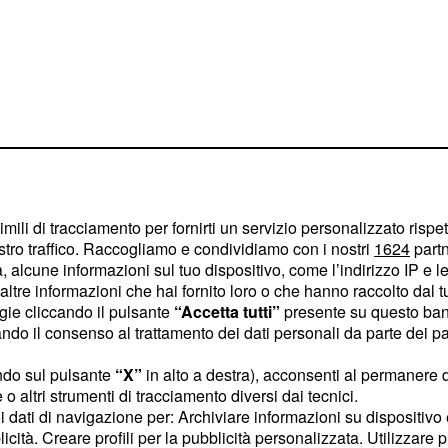
imili di tracciamento per fornirti un servizio personalizzato rispe
ica del
e del
M5S
stro traffico. Raccogliamo e condividiamo con i nostri
1624
partn
 alcune informazioni sul tuo dispositivo, come l’indirizzo IP e le 
ltre informazioni che hai fornito loro o che hanno raccolto dal tuo
ogie cliccando il pulsante
“Accetta tutti”
presente su questo ban
cordo con il Pd
o il consenso al trattamento dei dati personali da parte dei par
', al proprio posto.
ndo sul pulsante
“X”
in alto a destra), acconsenti al permanere 
o altri strumenti di tracciamento diversi dai tecnici.
è ancora più paura di
uoi dati di navigazione per: Archiviare informazioni su dispositivo 
 siede in parlamento,
licità. Creare profili per la pubblicità personalizzata. Utilizzare p