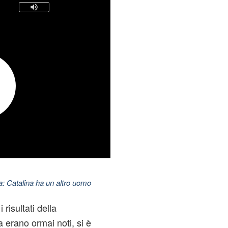
: Catalina ha un altro uomo
 risultati della
a erano ormai noti, si è