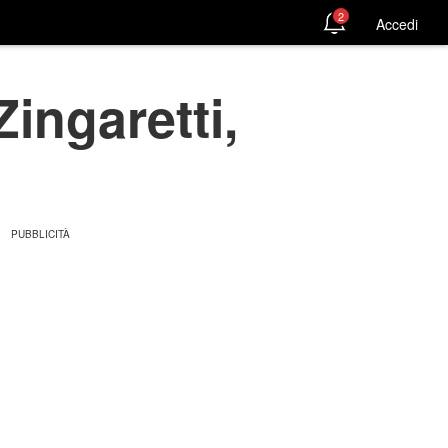
2
Accedi
Zingaretti,