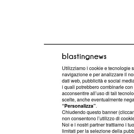
Utilizziamo i cookie e tecnologie s
Questa è la sinossi della storia polit
navigazione e per analizzare il no
dati web, pubblicità e social media,
successivo accordo con il
.
Pd
i quali potrebbero combinarle con a
acconsentire all’uso di tali tecnol
Di Maio chiude all'ac
scelte, anche eventualmente negand
“Personalizza”
.
Il Governo rimarrà, almeno per un po
Chiudendo questo banner (clicca
non consentono l’utilizzo di cookie 
Anche perché dopo il voto umbro c'
Noi e i nostri partner trattiamo i t
tornare alle urne. Gran parte di chi
limitati per la selezione della pubb