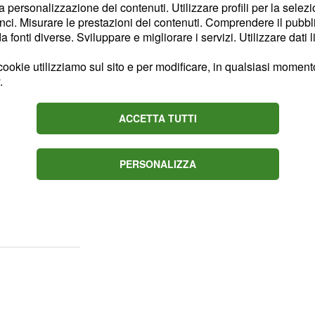
l
, ha ormai la
M5S
la personalizzazione dei contenuti. Utilizzare profili per la selez
ci. Misurare le prestazioni dei contenuti. Comprendere il pubblic
 quegli stessi scranni in
fonti diverse. Sviluppare e migliorare i servizi. Utilizzare dati l
l netto del masochismo
almeno nella versione di
ookie utilizziamo sul sito e per modificare, in qualsiasi momento,
.
ra finita. E a certificarlo
titi, Zingaretti e Di
ACCETTA TUTTI
perimento fallito'',
PERSONALIZZA
amente lasciato
lleanza con il movimento