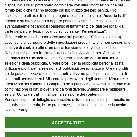
‘Trust Project - News with Integrity’
Blasting News non è
dispositivo, i quali potrebbero combinarle con altre informazioni che hai
ancora membro del programma, ma ha richiesto di farne
fornito loro o che hanno raccolto dal tuo utilizzo dei loro servizi. Puoi
parte; Trust Project non ha ancora effettuato una verifica di
acconsentire all’uso di tali tecnologie cliccando il pulsante
“Accetta tutti”
conformità agli standard.
presente su questo banner oppure personalizzare le tue scelte, anche
eventualmente negando il consenso al trattamento dei dati personali da
parte dei partner terzi, cliccando sul pulsante
“Personalizza”
.
Su di noi
Chiudendo questo banner (cliccando sul pulsante
“X”
in alto a destra),
acconsenti al permanere delle impostazioni predefinite che non consentono
Team editoriale
l’utilizzo di cookie o altri strumenti di tracciamento diversi dai tecnici.
Noi e i nostri partner trattiamo i tuoi dati di navigazione per: Archiviare
Corporate
informazioni su dispositivo e/o accedervi. Utilizzare dati limitati per la
selezione della pubblicità. Creare profili per la pubblicità personalizzata.
Redazione
Utilizzare profili per la selezione di pubblicità personalizzata. Creare profili
per la personalizzazione dei contenuti. Utilizzare profili per la selezione di
Informativa Privacy
contenuti personalizzati. Misurare le prestazioni degli annunci. Misurare le
prestazioni dei contenuti. Comprendere il pubblico attraverso statistiche o la
Cookie Policy
combinazione di dati provenienti da fonti diverse. Sviluppare e migliorare i
servizi. Utilizzare dati limitati per la selezione dei contenuti.
Blasting SA, IDI CHE-247.845.224, Via Carlo Frasca, 3 - 6900
Per conoscere nel dettaglio quali cookie utilizziamo sul sito e per modificare,
Lugano (Svizzera) Tel:
+39 0690258937
in qualsiasi momento, le tue preferenze, ti invitiamo a consultare la nostra
Cookie Policy
.
© 2026 Blasting News
ACCETTA TUTTI