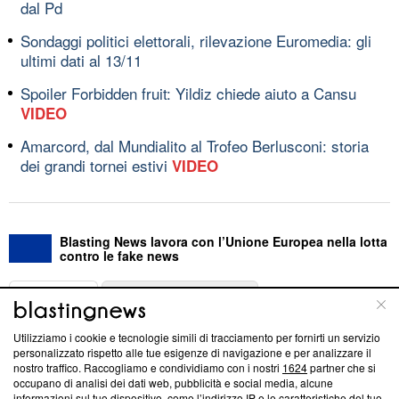
dal Pd
Sondaggi politici elettorali, rilevazione Euromedia: gli
ultimi dati al 13/11
Spoiler Forbidden fruit: Yildiz chiede aiuto a Cansu
VIDEO
Amarcord, dal Mundialito al Trofeo Berlusconi: storia
dei grandi tornei estivi
VIDEO
Blasting News lavora con l’Unione Europea nella lotta
contro le fake news
ABOUT
LINEA EDITORIALE
Utilizziamo i cookie e tecnologie simili di tracciamento per fornirti un servizio
Questa sezione offre informazioni trasparenti su Blasting
personalizzato rispetto alle tue esigenze di navigazione e per analizzare il
nostro traffico. Raccogliamo e condividiamo con i nostri
1624
partner che si
News, sui nostri processi editoriali e su come ci impegniamo a
occupano di analisi dei dati web, pubblicità e social media, alcune
creare news di qualità. Inoltre, afferma la nostra aderenza a
informazioni sul tuo dispositivo, come l’indirizzo IP e le caratteristiche del tuo