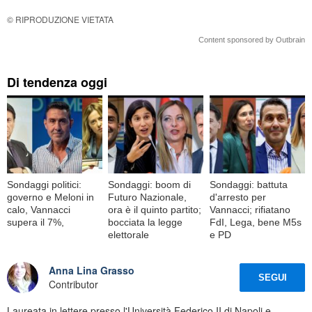
© RIPRODUZIONE VIETATA
Content sponsored by Outbrain
Di tendenza oggi
Sondaggi politici:
Sondaggi: boom di
Sondaggi: battuta
governo e Meloni in
Futuro Nazionale,
d'arresto per
calo, Vannacci
ora è il quinto partito;
Vannacci; rifiatano
supera il 7%,
bocciata la legge
FdI, Lega, bene M5s
elettorale
e PD
Anna Lina Grasso
SEGUI
Contributor
Laureata in lettere presso l'Università Federico II di Napoli e