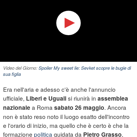
Video del Giorno:
Spoiler My sweet lie: Sevket scopre le bugie di
sua figlia
Era nell'aria e adesso c'è anche l'annuncio
ufficiale,
si riunirà in
Liberi e Uguali
assemblea
a Roma
. Ancora
nazionale
sabato 26 maggio
non è stato reso noto il luogo esatto dell'incontro
e l'orario di inizio, ma quello che è certo è che la
formazione
politica
guidata da
,
Pietro Grasso