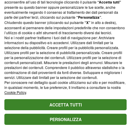
parte; Trust Project non ha ancora effettuato una verifica di
acconsentire all’uso di tali tecnologie cliccando il pulsante
“Accetta tutti”
conformità agli standard.
presente su questo banner oppure personalizzare le tue scelte, anche
eventualmente negando il consenso al trattamento dei dati personali da
parte dei partner terzi, cliccando sul pulsante
“Personalizza”
.
Su di noi
Chiudendo questo banner (cliccando sul pulsante
“X”
in alto a destra),
acconsenti al permanere delle impostazioni predefinite che non consentono
Team editoriale
l’utilizzo di cookie o altri strumenti di tracciamento diversi dai tecnici.
Noi e i nostri partner trattiamo i tuoi dati di navigazione per: Archiviare
Corporate
informazioni su dispositivo e/o accedervi. Utilizzare dati limitati per la
selezione della pubblicità. Creare profili per la pubblicità personalizzata.
Redazione
Utilizzare profili per la selezione di pubblicità personalizzata. Creare profili
per la personalizzazione dei contenuti. Utilizzare profili per la selezione di
Informativa Privacy
contenuti personalizzati. Misurare le prestazioni degli annunci. Misurare le
prestazioni dei contenuti. Comprendere il pubblico attraverso statistiche o la
Cookie Policy
combinazione di dati provenienti da fonti diverse. Sviluppare e migliorare i
servizi. Utilizzare dati limitati per la selezione dei contenuti.
Blasting SA, IDI CHE-247.845.224, Via Carlo Frasca, 3 - 6900
Per conoscere nel dettaglio quali cookie utilizziamo sul sito e per modificare,
Lugano (Svizzera) Tel:
+39 0690258937
in qualsiasi momento, le tue preferenze, ti invitiamo a consultare la nostra
Cookie Policy
.
© 2026 Blasting News
ACCETTA TUTTI
PERSONALIZZA