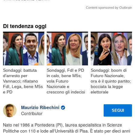
Content sponsored by Outbrain
Di tendenza oggi
Sondaggi: battuta
Sondaggi, FdI e PD
Sondaggi: boom di
d'arresto per
in calo, bene M5s;
Futuro Nazionale,
Vannacci; rifiatano
vola Futuro
ora è il quinto partito;
FdI, Lega, bene M5s
Nazionale e
bocciata la legge
e PD
crescono gli indecisi
elettorale
Maurizio Ribechini
SEGUI
Contributor
Nato nel 1986 a Pontedera (PI), laurea specialistica in Scienze
Politiche con 110 e lode all'Università di Pisa. È stato per dieci anni