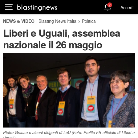
2
Accedi
NEWS & VIDEO
Blasting News Italia
>
Politica
Liberi e Uguali, assemblea
nazionale il 26 maggio
Pietro Grasso e alcuni dirigenti di LeU (Foto: Profilo FB ufficiale di Liberi e
Uguali)