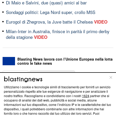
Di Maio e Salvini, due (quasi) amici al bar
Sondaggi politici: Lega Nord super, crollo M5S
Eurogol di Zhegrova, la Juve batte il Chelsea
VIDEO
Milan-Inter in Australia, finisce in parità il primo derby
della stagione
VIDEO
Blasting News lavora con l’Unione Europea nella lotta
contro le fake news
ABOUT
LINEA EDITORIALE
Utilizziamo i cookie e tecnologie simili di tracciamento per fornirti un servizio
Questa sezione offre informazioni trasparenti su Blasting
personalizzato rispetto alle tue esigenze di navigazione e per analizzare il
nostro traffico. Raccogliamo e condividiamo con i nostri
1624
partner che si
News, sui nostri processi editoriali e su come ci impegniamo a
occupano di analisi dei dati web, pubblicità e social media, alcune
creare news di qualità. Inoltre, afferma la nostra aderenza a
informazioni sul tuo dispositivo, come l’indirizzo IP e le caratteristiche del tuo
‘Trust Project - News with Integrity’
Blasting News non è
dispositivo, i quali potrebbero combinarle con altre informazioni che hai
ancora membro del programma, ma ha richiesto di farne
fornito loro o che hanno raccolto dal tuo utilizzo dei loro servizi. Puoi