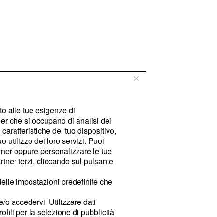
tto alle tue esigenze di
er che si occupano di analisi dei
caratteristiche del tuo dispositivo,
 utilizzo dei loro servizi. Puoi
ner oppure personalizzare le tue
tner terzi, cliccando sul pulsante
delle impostazioni predefinite che
e/o accedervi. Utilizzare dati
rofili per la selezione di pubblicità