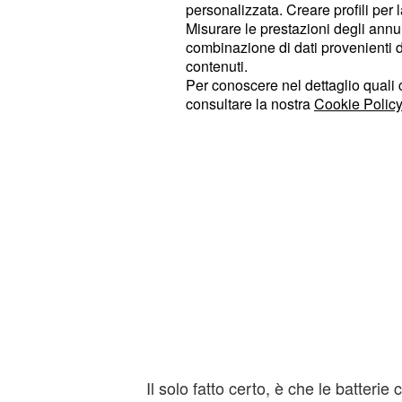
se l'anomalia sia dovuta ad alcuni ti
personalizzata. Creare profili per 
Misurare le prestazioni degli annun
difetto in questione vada a coinvolgere
combinazione di dati provenienti da 
contenuti.
Per conoscere nel dettaglio quali c
consultare la nostra
Cookie Policy
Il solo fatto certo, è che le batterie