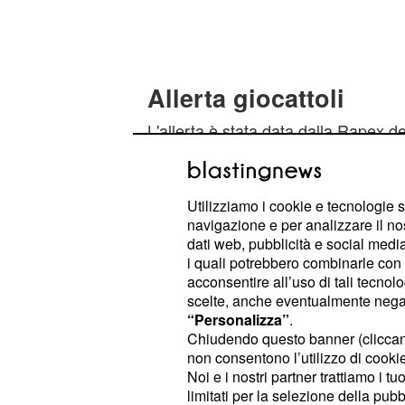
Allerta giocattoli
L'allerta è stata data dalla Rapex de
divieto di vendita del giocattolo str
riguardante le costruzioni magnetich
Plastwood. Il gioco è stato
ritirato
Utilizziamo i cookie e tecnologie s
navigazione e per analizzare il no
risulta essere pericoloso
per i bambi
dati web, pubblicità e social media,
provocare soffocamento se collocato 
i quali potrebbero combinarle con a
mercato anche gli
le ta
acconsentire all’uso di tali tecnol
hoverboard
scelte, anche eventualmente negand
spiega il celebre sito online Amazo
“Personalizza”
.
fuoco. Tanto è vero che circa un me
Chiudendo questo banner (clicca
non consentono l’utilizzo di cookie 
inglese è stata ricoverata all'ospeda
Noi e i nostri partner trattiamo i t
una di queste pedane elettriche. Anc
limitati per la selezione della pubb