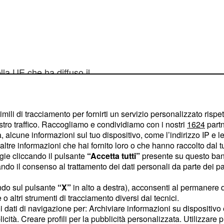
lla UE che ha diffuso il
ettamente made in Italy
e '
' della società
Kliky
 dal commercio perché
imili di tracciamento per fornirti un servizio personalizzato rispe
stro traffico. Raccogliamo e condividiamo con i nostri
1624
partn
ni, in quanto può
 alcune informazioni sul tuo dispositivo, come l’indirizzo IP e le 
in bocca.Ritirati dal
ltre informazioni che hai fornito loro o che hanno raccolto dal tuo
vole lievitanti, che come
ogie cliccando il pulsante
“Accetta tutti”
presente su questo ban
o il consenso al trattamento dei dati personali da parte dei par
n rischiano di prendere
se fa, una signora
ndo sul pulsante
“X”
in alto a destra), acconsenti al permanere 
o altri strumenti di tracciamento diversi dai tecnici.
le dopo l'esplosione di
uoi dati di navigazione per: Archiviare informazioni su dispositivo 
ora non è stato definito
licità. Creare profili per la pubblicità personalizzata. Utilizzare p