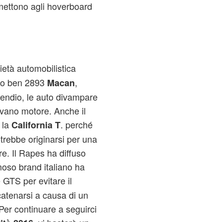
mettono agli hoverboard
ietà automobilistica
to ben 2893
,
Macan
cendio, le auto divampare
 vano motore. Anche il
 la
. perché
California T
otrebbe originarsi per una
e. Il Rapes ha diffuso
oso brand italiano ha
GTS per evitare il
catenarsi a causa di un
er continuare a seguirci