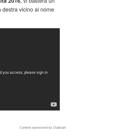
, vi basterà un
ità 2016
a destra vicino al nome
Content sponsored by Outbrain