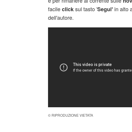
e per rimanere al corrente sulle
nov
facile
sul tasto '
in alto 
click
Segui'
dell'autore.
© RIPRODUZIONE VIETATA