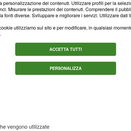
pi di marche oppure se il
la personalizzazione dei contenuti. Utilizzare profili per la selez
ci. Misurare le prestazioni dei contenuti. Comprendere il pubblic
 tutti i dispositivi.
fonti diverse. Sviluppare e migliorare i servizi. Utilizzare dati l
ookie utilizziamo sul sito e per modificare, in qualsiasi momento,
.
ACCETTA TUTTI
PERSONALIZZA
 che vengono utilizzate