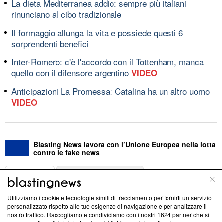
La dieta Mediterranea addio: sempre più italiani
rinunciano al cibo tradizionale
Il formaggio allunga la vita e possiede questi 6
sorprendenti benefici
Inter-Romero: c'è l'accordo con il Tottenham, manca
quello con il difensore argentino
VIDEO
Anticipazioni La Promessa: Catalina ha un altro uomo
VIDEO
Blasting News lavora con l’Unione Europea nella lotta
contro le fake news
ABOUT
LINEA EDITORIALE
Utilizziamo i cookie e tecnologie simili di tracciamento per fornirti un servizio
Questa sezione offre informazioni trasparenti su Blasting
personalizzato rispetto alle tue esigenze di navigazione e per analizzare il
nostro traffico. Raccogliamo e condividiamo con i nostri
1624
partner che si
News, sui nostri processi editoriali e su come ci impegniamo a