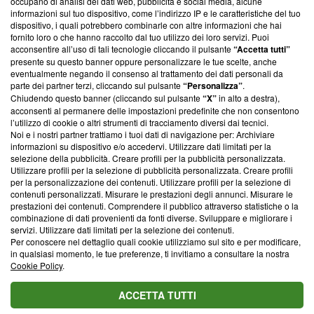
occupano di analisi dei dati web, pubblicità e social media, alcune
creare news di qualità. Inoltre, afferma la nostra aderenza a
informazioni sul tuo dispositivo, come l’indirizzo IP e le caratteristiche del tuo
‘Trust Project - News with Integrity’
Blasting News non è
dispositivo, i quali potrebbero combinarle con altre informazioni che hai
ancora membro del programma, ma ha richiesto di farne
fornito loro o che hanno raccolto dal tuo utilizzo dei loro servizi. Puoi
parte; Trust Project non ha ancora effettuato una verifica di
acconsentire all’uso di tali tecnologie cliccando il pulsante
“Accetta tutti”
conformità agli standard.
presente su questo banner oppure personalizzare le tue scelte, anche
eventualmente negando il consenso al trattamento dei dati personali da
parte dei partner terzi, cliccando sul pulsante
“Personalizza”
.
Su di noi
Chiudendo questo banner (cliccando sul pulsante
“X”
in alto a destra),
acconsenti al permanere delle impostazioni predefinite che non consentono
Team editoriale
l’utilizzo di cookie o altri strumenti di tracciamento diversi dai tecnici.
Noi e i nostri partner trattiamo i tuoi dati di navigazione per: Archiviare
Corporate
informazioni su dispositivo e/o accedervi. Utilizzare dati limitati per la
selezione della pubblicità. Creare profili per la pubblicità personalizzata.
Redazione
Utilizzare profili per la selezione di pubblicità personalizzata. Creare profili
per la personalizzazione dei contenuti. Utilizzare profili per la selezione di
Informativa Privacy
contenuti personalizzati. Misurare le prestazioni degli annunci. Misurare le
prestazioni dei contenuti. Comprendere il pubblico attraverso statistiche o la
Cookie Policy
combinazione di dati provenienti da fonti diverse. Sviluppare e migliorare i
servizi. Utilizzare dati limitati per la selezione dei contenuti.
Blasting SA, IDI CHE-247.845.224, Via Carlo Frasca, 3 - 6900
Per conoscere nel dettaglio quali cookie utilizziamo sul sito e per modificare,
Lugano (Svizzera) Tel:
+39 0690258937
in qualsiasi momento, le tue preferenze, ti invitiamo a consultare la nostra
Cookie Policy
.
© 2026 Blasting News
ACCETTA TUTTI