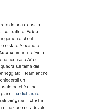
erata da una clausola
el contratto di
Fabio
lungamento che il
rlo è stato Alexandre
, in un’intervista
Astana
re ha accusato Aru di
 squadra sul tema del
danneggiato il team anche
chiedergli un
ausato perchè ci ha
o piano”
ha dichiarato
rati per gli anni che ha
a situazione sgradevole,