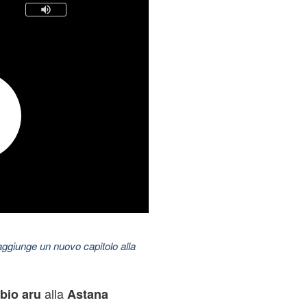
aggiunge un nuovo capitolo alla
alla
abio aru
Astana