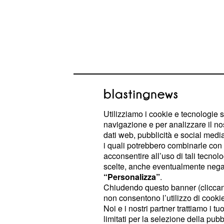
Vinokourov: ‘Chiede
Utilizziamo i cookie e tecnologie s
risarcimento’
navigazione e per analizzare il no
dati web, pubblicità e social media,
Che nel passaggio di
dal
Fabio Aru
i quali potrebbero combinarle con a
acconsentire all’uso di tali tecnol
Emirates ci fosse stato qualche pr
scelte, anche eventualmente negand
evidente da tempo. Già nel periodo 
“Personalizza”
.
scalatore sardo era stato dato per s
Chiudendo questo banner (clicca
non consentono l’utilizzo di cookie 
UAE Emirates, ma anche con l’inizi
Noi e i nostri partner trattiamo i t
1° agosto non era arrivata nessuna 
limitati per la selezione della pubb