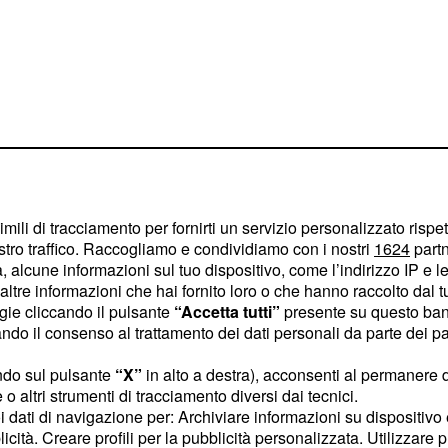
remo un
imili di tracciamento per fornirti un servizio personalizzato rispe
stro traffico. Raccogliamo e condividiamo con i nostri
1624
partn
 alcune informazioni sul tuo dispositivo, come l’indirizzo IP e le 
la Astana alla UAE
ltre informazioni che hai fornito loro o che hanno raccolto dal tuo
ogie cliccando il pulsante
“Accetta tutti”
presente su questo ban
oblema era abbastanza
o il consenso al trattamento dei dati personali da parte dei par
del Tour de France lo
icuro partente verso la
ndo sul pulsante
“X”
in alto a destra), acconsenti al permanere 
o altri strumenti di tracciamento diversi dai tecnici.
o del
per il
ciclomercato
uoi dati di navigazione per: Archiviare informazioni su dispositivo 
conferma ufficiale.
licità. Creare profili per la pubblicità personalizzata. Utilizzare p