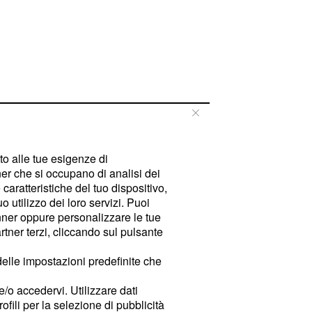
tto alle tue esigenze di
er che si occupano di analisi dei
caratteristiche del tuo dispositivo,
 utilizzo dei loro servizi. Puoi
ner oppure personalizzare le tue
tner terzi, cliccando sul pulsante
delle impostazioni predefinite che
e/o accedervi. Utilizzare dati
rofili per la selezione di pubblicità