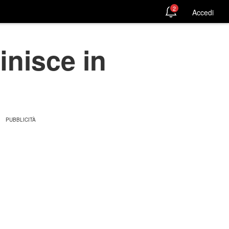
2
Accedi
inisce in