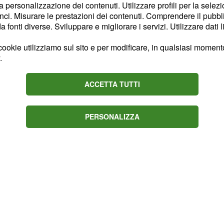
ru si erano scoperti
la personalizzazione dei contenuti. Utilizzare profili per la selez
ci. Misurare le prestazioni dei contenuti. Comprendere il pubblic
ra minacce e boicottaggi
fonti diverse. Sviluppare e migliorare i servizi. Utilizzare dati l
con dei rapporti del
 tappa di Los Machucos.
ookie utilizziamo sul sito e per modificare, in qualsiasi momento,
.
ntratto con la UAE
nclusione della stagione.
ACCETTA TUTTI
PERSONALIZZA