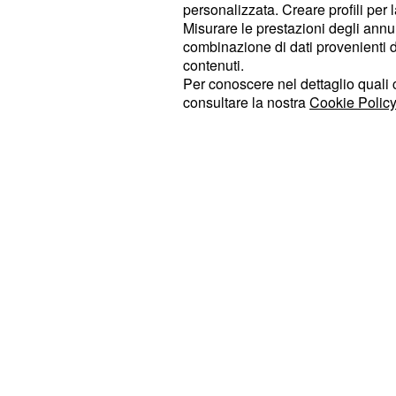
Intanto i nervi tesi tra la
ed A
Astana
personalizzata. Creare profili per 
Misurare le prestazioni degli annun
prima e durante la Vuelta Espana, t
combinazione di dati provenienti da 
della squadra al corridore, lasciato 
contenuti.
cambio inadeguati per affrontare la
Per conoscere nel dettaglio quali c
consultare la nostra
Cookie Policy
L’atteso annuncio della firma del co
Emirates è slittato fino a dopo la co