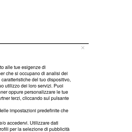
tto alle tue esigenze di
er che si occupano di analisi dei
caratteristiche del tuo dispositivo,
 utilizzo dei loro servizi. Puoi
ner oppure personalizzare le tue
tner terzi, cliccando sul pulsante
delle impostazioni predefinite che
e/o accedervi. Utilizzare dati
rofili per la selezione di pubblicità