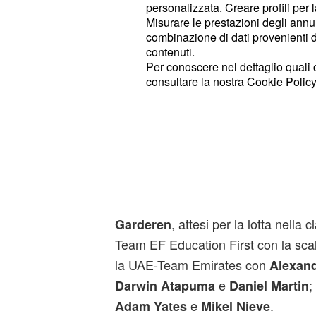
interessante uomo da corse a tapp
personalizzata. Creare profili per 
non è ancora riuscito a brillare in m
Misurare le prestazioni degli annun
combinazione di dati provenienti da 
quanto riguarda gli arrivi in volata,
contenuti.
Dimension Data, con
Mark Cavend
Per conoscere nel dettaglio quali c
sprint, ma anche
Edvald Boasson
consultare la nostra
Cookie Policy
ad ottenere dei successi parziali. A 
anche la Bora, con il grande campi
giorno
, coadiuvato da
Peter Sagan
e
. Saranno inolt
Majka
Daniel Oss
, che quest'anno h
Damiano Caruso
brevi corse a tappe, e soprattutto
Ri
, attesi per la lotta nella c
Garderen
Team EF Education First con la sca
la UAE-Team Emirates con
Alexand
e
;
Darwin Atapuma
Daniel Martin
e
.
Adam Yates
Mikel Nieve