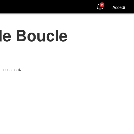
2
Accedi
de Boucle