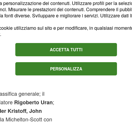
e, anche se quest'anno
la personalizzazione dei contenuti. Utilizzare profili per la selez
odo particolare. Per
ci. Misurare le prestazioni dei contenuti. Comprendere il pubblic
fonti diverse. Sviluppare e migliorare i servizi. Utilizzare dati l
 occorre nominare il Team
grande atteso per gli
ish
ookie utilizziamo sul sito e per modificare, in qualsiasi momento,
punterà di sicuro
 Hagen
.
caccia di tappe ci sarà
ACCETTA TUTTI
one delle corse da un
 gente valida come
Rafal
re al via la BMC con
PERSONALIZZA
a saputo distinguersi in
e
chie Porte
Tejay Van
lassifica generale; il
latore
;
Rigoberto Uran
er Kristoff, John
 la Michelton-Scott con