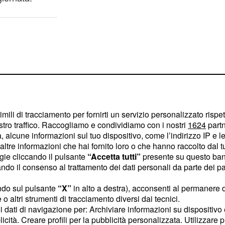
imili di tracciamento per fornirti un servizio personalizzato rispe
stro traffico. Raccogliamo e condividiamo con i nostri
1624
partn
 alcune informazioni sul tuo dispositivo, come l’indirizzo IP e le 
ltre informazioni che hai fornito loro o che hanno raccolto dal tuo
ogie cliccando il pulsante
“Accetta tutti”
presente su questo ban
o il consenso al trattamento dei dati personali da parte dei par
ndo sul pulsante
“X”
in alto a destra), acconsenti al permanere 
e
mas De Gendt
André
o altri strumenti di tracciamento diversi dai tecnici.
uoi dati di navigazione per: Archiviare informazioni su dispositivo 
, sulla carta
ke Mollema
licità. Creare profili per la pubblicità personalizzata. Utilizzare p