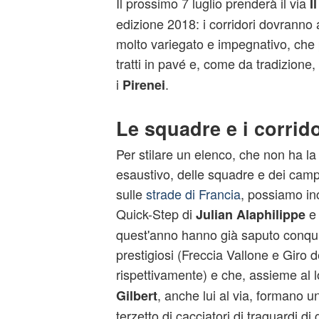
Il prossimo 7 luglio prenderà il via
I
edizione 2018: i corridori dovranno 
molto variegato e impegnativo, che
tratti in pavé e, come da tradizione, 
i
.
Pirenei
Le squadre e i corrido
Per stilare un elenco, che non ha la
esaustivo, delle squadre e dei camp
sulle
strade di Francia
, possiamo in
Quick-Step di
Julian Alaphilippe
quest'anno hanno già saputo conqui
prestigiosi (Freccia Vallone e Giro d
rispettivamente) e che, assieme al
, anche lui al via, formano u
Gilbert
terzetto di cacciatori di traguardi di 