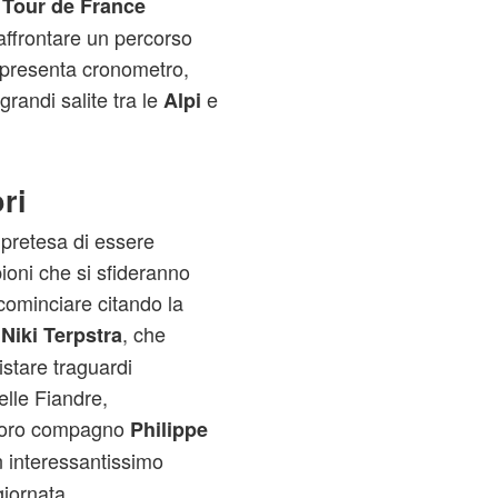
l Tour de France
affrontare un percorso
 presenta cronometro,
grandi salite tra le
e
Alpi
ri
 pretesa di essere
ioni che si sfideranno
cominciare citando la
e
, che
Niki Terpstra
stare traguardi
elle Fiandre,
 loro compagno
Philippe
n interessantissimo
giornata.