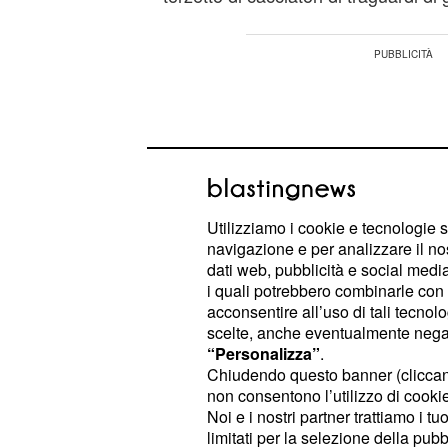
Utilizziamo i cookie e tecnologie s
navigazione e per analizzare il no
dati web, pubblicità e social media,
i quali potrebbero combinarle con a
acconsentire all’uso di tali tecnol
scelte, anche eventualmente negand
“Personalizza”
.
Chiudendo questo banner (clicca
Vi sarà poi la Lotto Soudal con
Tho
non consentono l’utilizzo di cookie 
Noi e i nostri partner trattiamo i t
e la Trek-Segafredo di
Greipel,
Bau
limitati per la selezione della pubb