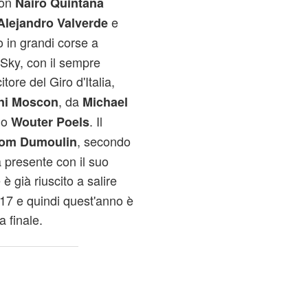
con
Nairo Quintana
e
Alejandro Valverde
o in grandi corse a
Sky, con il sempre
itore del Giro d'Italia,
, da
ni Moscon
Michael
mo
. Il
Wouter Poels
, secondo
om Dumoulin
à presente con il suo
 è già riuscito a salire
017 e quindi quest'anno è
a finale.